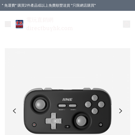
* 免運費* 購買2件產品或以上免費順豐送貨 *只限網店購買*
電玩直銷網
directbuyhk.com