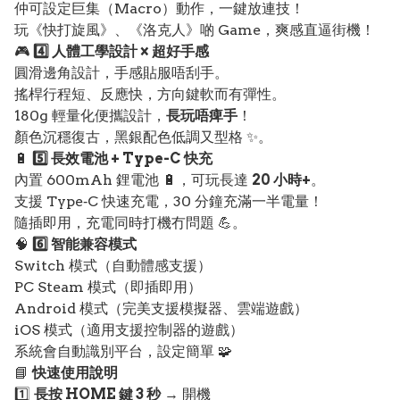
仲可設定巨集（Macro）動作，一鍵放連技！
玩《快打旋風》、《洛克人》啲 Game，爽感直逼街機！
🎮
4️⃣ 人體工學設計 × 超好手感
圓滑邊角設計，手感貼服唔刮手。
搖桿行程短、反應快，方向鍵軟而有彈性。
180g 輕量化便攜設計，
長玩唔痺手
！
顏色沉穩復古，黑銀配色低調又型格 ✨。
🔋
5️⃣ 長效電池 + Type-C 快充
內置 600mAh 鋰電池 🔋，可玩長達
20 小時+
。
支援 Type‑C 快速充電，30 分鐘充滿一半電量！
隨插即用，充電同時打機冇問題 💪。
🧠
6️⃣ 智能兼容模式
Switch 模式（自動體感支援）
PC Steam 模式（即插即用）
Android 模式（完美支援模擬器、雲端遊戲）
iOS 模式（適用支援控制器的遊戲）
系統會自動識別平台，設定簡單 🧩
📘
快速使用說明
1️⃣
長按 HOME 鍵 3 秒
→ 開機