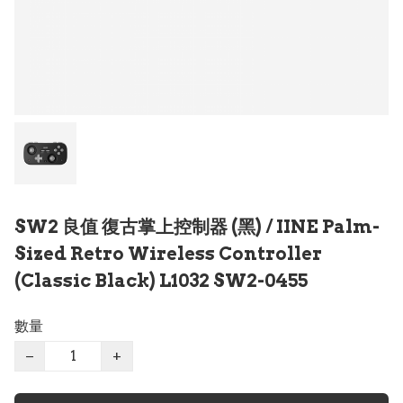
SW2 良值 復古掌上控制器 (黑) / IINE Palm-
Sized Retro Wireless Controller
(Classic Black) L1032 SW2-0455
數量
−
+