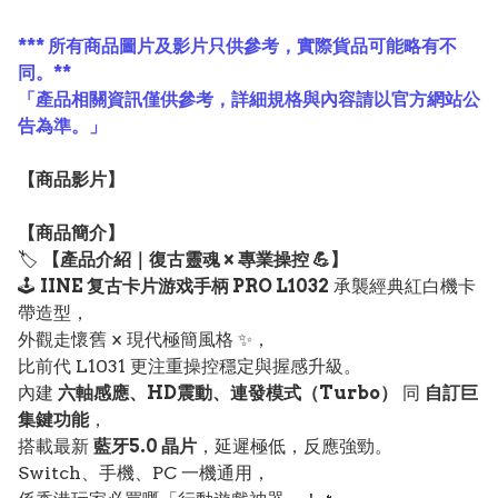
*** 所有商品圖片及影片只供參考，實際貨品可能略有不
同。**
「產品相關資訊僅供參考，詳細規格與內容請以官方網站公
告為準。」
【
商品
影片】
【
商品
簡介】
🏷️
【產品介紹｜復古靈魂 × 專業操控 💪】
🕹️
IINE 复古卡片游戏手柄 PRO L1032
承襲經典紅白機卡
帶造型，
外觀走懷舊 × 現代極簡風格 ✨，
比前代 L1031 更注重操控穩定與握感升級。
內建
六軸感應、HD震動、連發模式（Turbo）
同
自訂巨
集鍵功能
，
搭載最新
藍牙5.0 晶片
，延遲極低，反應強勁。
Switch、手機、PC 一機通用，