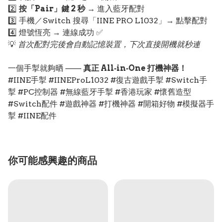
2️⃣
按「Pair」鍵 2 秒
→ 進入藍牙配對
3️⃣ 手機／Switch 搜尋「IINE PRO L1032」→ 點擊配對
4️⃣ 燈號恆亮 → 連線成功 ✅
💡
首次配對完後會自動記憶裝置，下次直接開機就秒連
一個手掣就夠晒 ——
真正 All‑in‑One 打機神器！
#IINE手掣 #IINEProL1032 #復古遊戲手掣 #Switch手
掣 #PC控制器 #無線藍牙手掣 #香港玩家 #懷舊造型
#Switch配件 #遊戲神器 #打機神器 #開箱好物 #模擬器手
掣 #IINE配件
你可能感興趣的商品