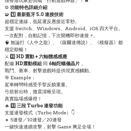
係香港玩家必買嘅「行動遊戲神器」！🔥
⚙️
功能特色詳細介紹
🧩
1️⃣ 最新藍牙 5.0 連接技術
超穩定連線，低延遲反應接近零秒。
支援 Switch、Windows、Android、iOS 四大平台。
一次配對，自動記憶，下次開機即秒連接 ⚡。
🧠 無論打《人中之龍》、《薩爾達傳說》、《模擬器》都
穩定順暢！
⚔️
2️⃣ HD 震動 + 六軸體感感應
配備
HD震動模組
同
6軸陀螺儀晶片
，
戰鬥、賽車、射擊遊戲時提供現實感觸動。
🎯 Example：
駕車轉彎時感受手掣反饋重量。
弓箭射出時，微震清晰呈現。
真實臨場感爆燈！
🔥
3️⃣ 三段 Turbo 連發功能
支援連發模式（Turbo Mode）👇
🔸 5連發／10連發／20連發
一鍵快速連續攻擊，射擊 Game 爽足全場！