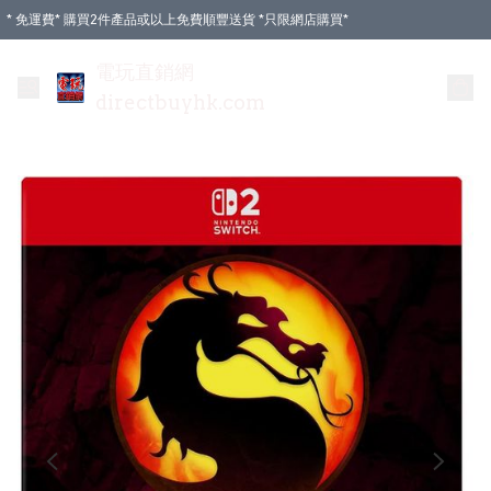
* 免運費* 購買2件產品或以上免費順豐送貨 *只限網店購買*
電玩直銷網
directbuyhk.com