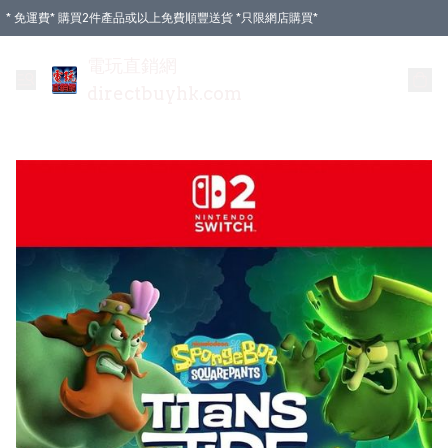
* 免運費* 購買2件產品或以上免費順豐送貨 *只限網店購買*
電玩直銷網
directbuyhk.com