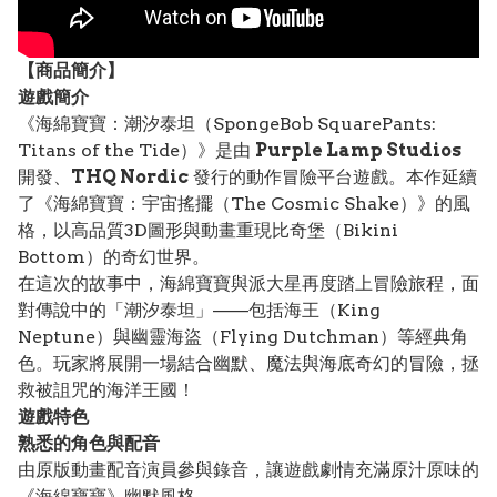
【
商品
簡介】
遊戲簡介
《海綿寶寶：潮汐泰坦（SpongeBob SquarePants:
Titans of the Tide）》是由
Purple Lamp Studios
開發、
THQ Nordic
發行的動作冒險平台遊戲。本作延續
了《海綿寶寶：宇宙搖擺（The Cosmic Shake）》的風
格，以高品質3D圖形與動畫重現比奇堡（Bikini
Bottom）的奇幻世界。
在這次的故事中，海綿寶寶與派大星再度踏上冒險旅程，面
對傳說中的「潮汐泰坦」——包括海王（King
Neptune）與幽靈海盜（Flying Dutchman）等經典角
色。玩家將展開一場結合幽默、魔法與海底奇幻的冒險，拯
救被詛咒的海洋王國！
遊戲特色
熟悉的角色與配音
由原版動畫配音演員參與錄音，讓遊戲劇情充滿原汁原味的
《海綿寶寶》幽默風格。