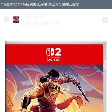
* 免運費* 購買2件產品或以上免費順豐送貨 *只限網店購買*
電玩直銷網
directbuyhk.com