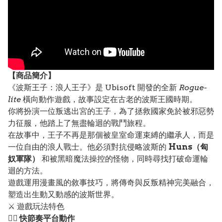
【
商品
簡介】
《波斯王子：浪人王子》是 Ubisoft 開發的全新
Rogue-
lite
橫向動作遊戲，故事設定在古老的波斯王國時期。
你將扮演一位叛逃出宮的王子，為了拯救國家免於被邪惡勢
力征服，他踏上了無盡輪迴的戰鬥旅程。
在故事中，王子不再是那個被皇室命運束縛的繼承人，而是
一位自由的浪人戰士。他必須對抗侵略波斯的
Huns（匈
奴軍隊）
和被黑暗魔法操控的怪物，同時尋找打破命運輪
迴的方法。
遊戲運用漫畫風的敘事技巧，將傳奇與反叛精神完美融合，
塑造出生動又動感的波斯世界。
⚔️ 遊戲玩法特色
🏃‍♂️ 快節奏平台動作