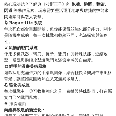
核心玩法結合了經典《波斯王子》的
跑牆、跳躍、翻滾、
閃避
等動作元素。玩家需要靈活運用地形與敏捷的技能來
閃避陷阱與敵人攻擊。
🌀 Rogue-lite 系統
每次死亡都會重新開始，但你能保留並強化部分能力。關卡
是隨機生成的，每一次挑戰都截然不同，充滿探索與策略
性。
⚔️ 流暢的戰鬥系統
使用多種武器（彎刀、長矛、雙刃）與特殊技能，連續攻
擊、反擊與跑牆攻擊讓戰鬥充滿節奏感與自由度。
🎨 鮮明的漫畫美術風格
遊戲採用充滿張力的手繪風圖像，結合輕快音樂與中東風格
背景，讓整體氛圍既熱血又充滿異域魅力。
💪 強化與成長
每次挑戰中，你可收集強化道具、卷軸與特殊裝備，打造屬
於自己的戰鬥風格。
💎 推薦理由
向經典致敬的新進化
：