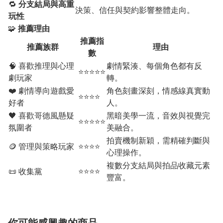
🔁
分支結局與高重
決策、信任與契約影響整體走向。
玩性
🧩
推薦理由
推薦指
推薦族群
理由
數
🧠 喜歡推理與心理
劇情緊湊、每個角色都有反
⭐⭐⭐⭐⭐
劇玩家
轉。
❤️ 劇情導向遊戲愛
角色刻畫深刻，情感線真實動
⭐⭐⭐⭐
好者
人。
🖤 喜歡哥德風懸疑
黑暗美學一流，音效與視覺完
⭐⭐⭐⭐⭐
氛圍者
美融合。
拍賣機制新穎，需精確判斷與
🪙 管理與策略玩家
⭐⭐⭐⭐
心理操作。
複數分支結局與拍品收藏元素
📜 收集黨
⭐⭐⭐⭐
豐富。
你可能感興趣的商品