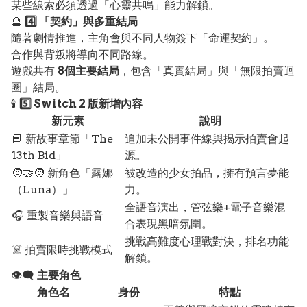
某些線索必須透過「心靈共鳴」能力解鎖。
🔮
4️⃣ 「契約」與多重結局
隨著劇情推進，主角會與不同人物簽下「命運契約」。
合作與背叛將導向不同路線。
遊戲共有
8個主要結局
，包含「真實結局」與「無限拍賣迴
圈」結局。
🕯️
5️⃣ Switch 2 版新增內容
新元素
說明
📘 新故事章節「The
追加未公開事件線與揭示拍賣會起
13th Bid」
源。
🧑‍🤝‍🧑 新角色「露娜
被改造的少女拍品，擁有預言夢能
（Luna）」
力。
全語音演出，管弦樂+電子音樂混
🎧 重製音樂與語音
合表現黑暗氛圍。
挑戰高難度心理戰對決，排名功能
☠️ 拍賣限時挑戰模式
解鎖。
👁️‍🗨️
主要角色
角色名
身份
特點