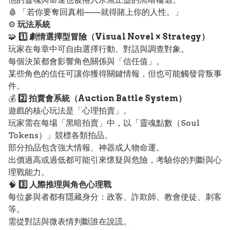
🩸 「若你要奪回真相——就得賭上你的人性。」
⚙️
玩法系統
🧩
1️⃣ 劇情選擇型冒險（Visual Novel × Strategy）
玩家在每章中可自由選擇行動、對話與調查對象。
每個決策都會影響角色關係與「信任值」。
某些角色的信任可讓你獲得關鍵情報，但也可能觸發背叛事
件。
💰
2️⃣ 拍賣會系統（Auction Battle System）
遊戲的核心玩法是「心理拍賣」。
玩家需在每場「黑暗拍賣」中，以「靈魂點數（Soul
Tokens）」競標各類拍品。
部分拍品包含強大情報、神器或人物命運。
出價過高或過低都可能引來懷疑與危險，考驗你的判斷與心
理戰能力。
🧠
3️⃣ 人際推理與角色心理戰
每位參與者都有隱藏身分：政客、詐欺師、教會使徒、刺客
等。
需從對話與微表情判斷誰在說謊。