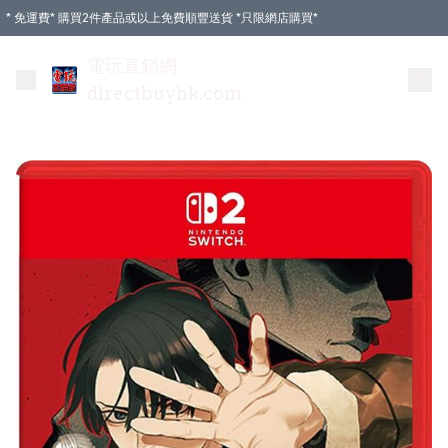
* 免運費* 購買2件產品或以上免費順豐送貨 *只限網店購買*
電玩直銷網
directbuyhk.com