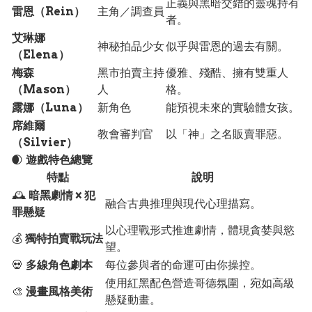
正義與黑暗交錯的靈魂持有
雷恩（Rein）
主角／調查員
者。
艾琳娜
神秘拍品少女
似乎與雷恩的過去有關。
（Elena）
梅森
黑市拍賣主持
優雅、殘酷、擁有雙重人
（Mason）
人
格。
露娜（Luna）
新角色
能預視未來的實驗體女孩。
席維爾
教會審判官
以「神」之名販賣罪惡。
（Silvier）
🌒
遊戲特色總覽
特點
說明
🕰️
暗黑劇情 × 犯
融合古典推理與現代心理描寫。
罪懸疑
以心理戰形式推進劇情，體現貪婪與慾
💰
獨特拍賣戰玩法
望。
💀
多線角色劇本
每位參與者的命運可由你操控。
使用紅黑配色營造哥德氛圍，宛如高級
🎨
漫畫風格美術
懸疑動畫。