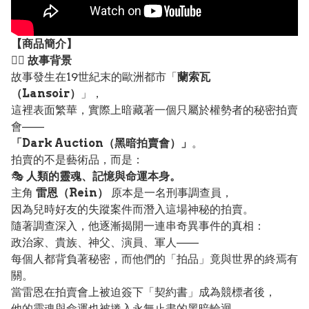
【
商品
簡介】
🕵️‍♂️
故事背景
故事發生在19世紀末的歐洲都市「
蘭索瓦
（Lansoir）
」，
這裡表面繁華，實際上暗藏著一個只屬於權勢者的秘密拍賣
會——
「Dark Auction（黑暗拍賣會）」
。
拍賣的不是藝術品，而是：
🎭
人類的靈魂、記憶與命運本身。
主角
雷恩（Rein）
原本是一名刑事調查員，
因為兒時好友的失蹤案件而潛入這場神秘的拍賣。
隨著調查深入，他逐漸揭開一連串奇異事件的真相：
政治家、貴族、神父、演員、軍人——
每個人都背負著秘密，而他們的「拍品」竟與世界的終焉有
關。
當雷恩在拍賣會上被迫簽下「契約書」成為競標者後，
他的靈魂與命運也被捲入永無止盡的黑暗輪迴。