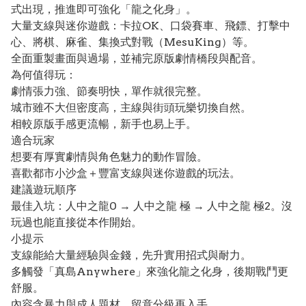
式出現，推進即可強化「龍之化身」。
大量支線與迷你遊戲：卡拉OK、口袋賽車、飛鏢、打擊中
心、將棋、麻雀、集換式對戰（MesuKing）等。
全面重製畫面與過場，並補完原版劇情橋段與配音。
為何值得玩：
劇情張力強、節奏明快，單作就很完整。
城市雖不大但密度高，主線與街頭玩樂切換自然。
相較原版手感更流暢，新手也易上手。
適合玩家
想要有厚實劇情與角色魅力的動作冒險。
喜歡都市小沙盒＋豐富支線與迷你遊戲的玩法。
建議遊玩順序
最佳入坑：人中之龍0 → 人中之龍 極 → 人中之龍 極2。沒
玩過也能直接從本作開始。
小提示
支線能給大量經驗與金錢，先升實用招式與耐力。
多觸發「真島Anywhere」來強化龍之化身，後期戰鬥更
舒服。
內容含暴力與成人題材，留意分級再入手。