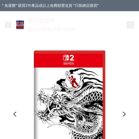
* 免運費* 購買2件產品或以上免費順豐送貨 *只限網店購買*
電玩直銷網
directbuyhk.com