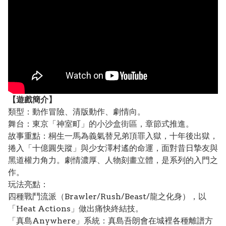
【遊戲簡介】
類型：動作冒險、清版動作、劇情向。
舞台：東京「神室町」的小沙盒街區，章節式推進。
故事重點：桐生一馬為義氣替兄弟頂罪入獄，十年後出獄，
捲入「十億圓失蹤」與少女澤村遙的命運，面對昔日摯友與
黑道權力角力。劇情濃厚、人物刻畫立體，是系列的入門之
作。
玩法亮點：
四種戰鬥流派（Brawler/Rush/Beast/龍之化身），以
「Heat Actions」做出痛快終結技。
「真島Anywhere」系統：真島吾朗會在城裡各種離譜方