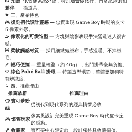
📸
拍照
懷舊像素感外觀，特別適合做旅行、日常紀錄的拍
夥伴
攝道具。
🌟 三、產品特色
🎮
復刻初代設計靈感
— 忠實重現 Game Boy 時期的皮卡
丘像素外形。
🧩
像素化的可愛造型
— 方塊與陰影表現手法營造迷人復古
感。
🧸
柔軟觸感材質
— 採用細緻短絨布，手感溫暖、不掉絨
毛。
🪶
輕巧便攜
— 重量輕盈（約 40g），出門掛帶毫無負擔。
💚
綠色 Poké Ball 掛環
— 特製造型環節，整體更加獨特
有辨識度。
💡 四、推薦理由
推薦族群
推薦理由
🧒
寶可夢粉
從初代到現代系列的經典情懷必收！
絲
像素風設計完美重現 Game Boy 時代皮卡丘
🎮
懷舊玩家
的感動。
💕
收藏家
寶可夢中心限定款，設計獨特具收藏價值。