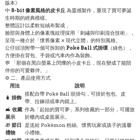
版本》
中
8-bit 像素風格的皮卡丘
為靈感製作，重現了寶可夢誕
生時期的經典模樣。
整體設計以柔軟短絨布製成，
臉部與身體上的像素塊紋理採用「刺繡與印刷混合技術」，
呈現一種介於「懷舊像素 × 現代立體」的特別風格。
公仔頭頂附帶一個可拆卸的
Poké Ball 式掛環
（綠色），
方便掛在背包、手袋或汽車內作為裝飾。
💬 「那個在黑白螢幕上閃爍的小皮卡丘，現在變成了能陪
伴你的可愛夥伴。」
⚙️ 二、產品使用方式
用法
說明
搭配自帶 Poké Ball 狀掛勾，可掛於包包、皮
🧳
掛飾
帶、拉鍊頭或車內鏡上。
🛋️
收藏
作為「起始的寶可夢」系列收藏的一部分，可擺放
展示
於櫃內或桌面展示。
🎁
節日
是送給 Pokémon 粉絲、懷舊玩家或孩子的溫馨
禮物
小禮物。