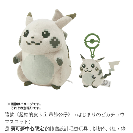
這款《起始的皮卡丘 吊飾公仔》（はじまりのピカチュウ
マスコット）
是
寶可夢中心限定
的懷舊設計毛絨玩具，以初代《紅 / 綠