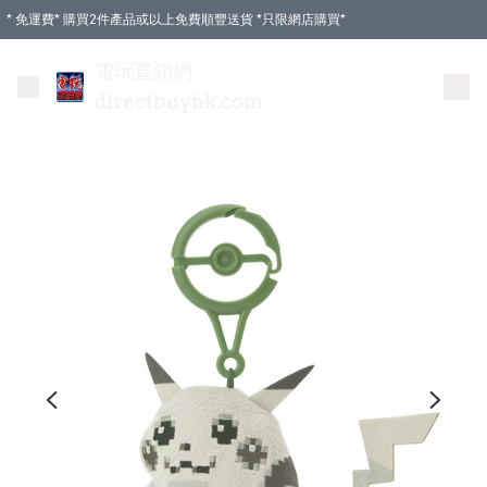
* 免運費* 購買2件產品或以上免費順豐送貨 *只限網店購買*
電玩直銷網
directbuyhk.com