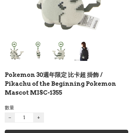
Pokemon 30週年限定 比卡超 掛飾 /
Pikachu of the Beginning Pokemon
Mascot MISC-1355
數量
−
+