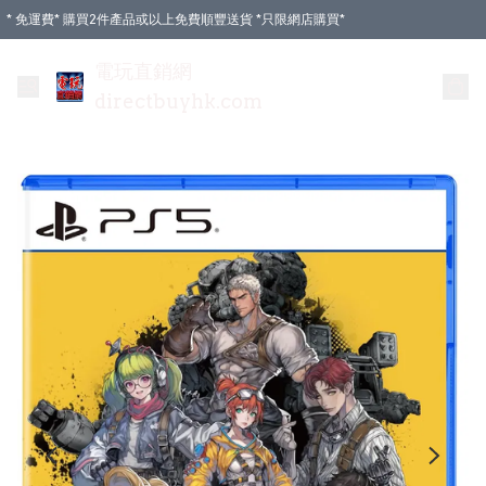
* 免運費* 購買2件產品或以上免費順豐送貨 *只限網店購買*
電玩直銷網
directbuyhk.com