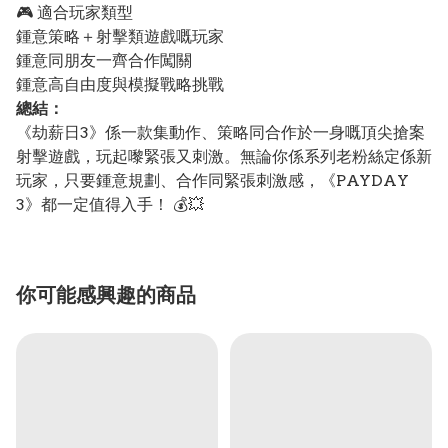
🎮 適合玩家類型
鍾意策略＋射擊類遊戲嘅玩家
鍾意同朋友一齊合作闖關
鍾意高自由度與模擬戰略挑戰
總結：
《劫薪日3》係一款集動作、策略同合作於一身嘅頂尖搶案
射擊遊戲，玩起嚟緊張又刺激。無論你係系列老粉絲定係新
玩家，只要鍾意規劃、合作同緊張刺激感，《PAYDAY
3》都一定值得入手！ 💰💥
你可能感興趣的商品