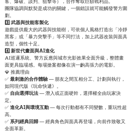
客、爆破、談判、狙擊等），合作奪取巨額戰利品。
團隊協調與默契是成功的關鍵，一個錯誤就可能觸發警方圍
剿。
3️⃣ 武器與技能客製化
遊戲提供龐大的武器與技能樹，可依個人風格打造出「冷靜
黑客」或「暴力突擊手」等不同打法，加上武器改裝與面具
造型，個性十足。
4️⃣ 新世代畫面與AI進化
AI巡邏系統、警方反應與城市光影效果全面升級，整體畫
面更具臨場感。每場搶案都像在演一齣高張力的電影。
💎 推薦理由
✅
最刺激的合作體驗
— 朋友之間互相分工、計劃與執行，
如同現代版《玩命快遞》。
✅
自由選擇玩法
— 潛入或正面硬幹，選擇權全由玩家決
定。
✅
進化AI與環境互動
— 每次行動都有不同變數，重玩性超
高。
✅
系列經典回歸
— 經典角色與面具再登場，向前作致敬又
全面革新。