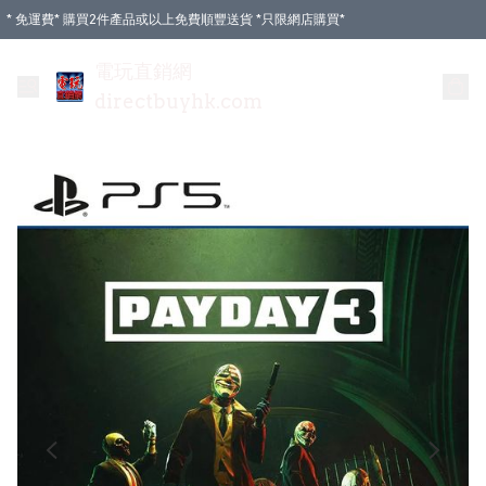
* 免運費* 購買2件產品或以上免費順豐送貨 *只限網店購買*
電玩直銷網
directbuyhk.com