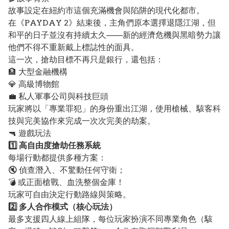
故事設定在紐約市這個充滿機會與陷阱的現代化都市。
在《PAYDAY 2》結束後，主角們原本選擇退隱江湖，但
和平的日子並沒有持續太久——新的經濟危機與黑暗勢力讓
他們不得不重新戴上標誌性的面具。
這一次，搶劫目標不再只是銀行，還包括：
🏦 大型金融機構
💎 高級博物館
💼 私人軍事公司與科技巨頭
玩家將以「專業罪犯」的身份重出江湖，使用槍械、駭客科
技與完美協作來完成一次次完美的劫案。
🔫 遊戲玩法
1️⃣ 高自由度搶劫任務系統
每場行動都提供多種方案：
🔇 偵查潛入、不驚動任何守衛；
💣 或正面槍戰、血洗整個金庫！
玩家可自由決定行動路線與策略。
2️⃣ 多人合作模式（核心玩法）
最多支援四人線上組隊，每位玩家扮演不同專業角色（駭