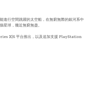
，駕駛能進行空間跳躍的太空船，在無窮無際的銀河系中
京個星球，幾近無窮無盡。
eries X|S 平台推出，以及追加支援 PlayStation