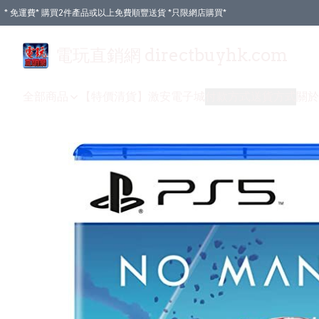
* 免運費* 購買2件產品或以上免費順豐送貨 *只限網店購買*
電玩直銷網 directbuyhk.com
全部商品
【特價清貨】
激安電子城
付款方式
送貨方式
關於