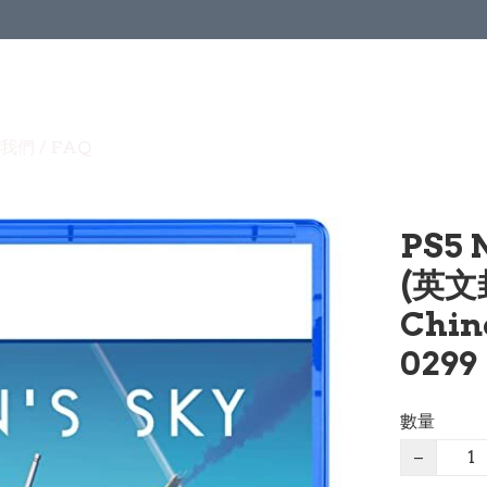
我們 / FAQ
PS5 
(英文
Chin
0299
數量
−