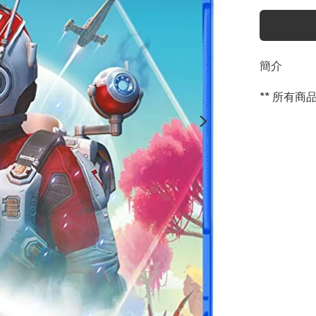
簡介
** 所有