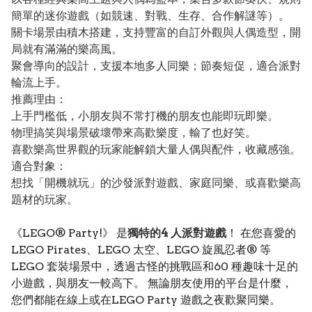
簡單的迷你遊戲（如競速、對戰、生存、合作解謎等）。
關卡場景由積木搭建，支持豐富的自訂外觀與人偶造型，開
局就有滿滿的樂高風。
聚會導向的設計，支援本地多人同樂；節奏短促，適合派對
輪流上手。
推薦理由：
上手門檻低，小朋友與不常打機的朋友也能即玩即樂。
物理搞笑與場景破壞帶來高歡樂度，輸了也好笑。
喜歡樂高世界觀的玩家能解鎖大量人偶與配件，收藏感強。
適合對象：
想找「開機就玩」的沙發派對遊戲、家庭同樂、或喜歡樂高
題材的玩家。
《LEGO® Party!》 是
獨特的4 人派對遊戲
！ 在您喜愛的
LEGO Pirates、LEGO 太空、LEGO 旋風忍者® 等
LEGO 套裝場景中，透過古怪的挑戰區和60 種趣味十足的
小遊戲，與朋友一較高下。 無論朋友使用的平台是什麼，
您們都能在線上或在LEGO Party 遊戲之夜歡聚同樂。