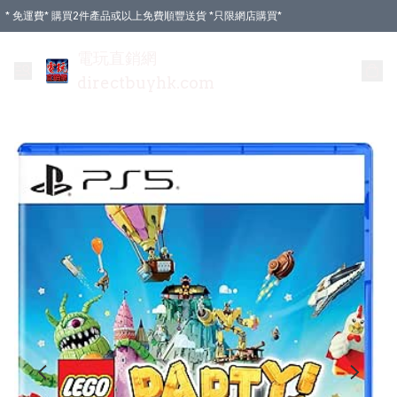
* 免運費* 購買2件產品或以上免費順豐送貨 *只限網店購買*
電玩直銷網
directbuyhk.com