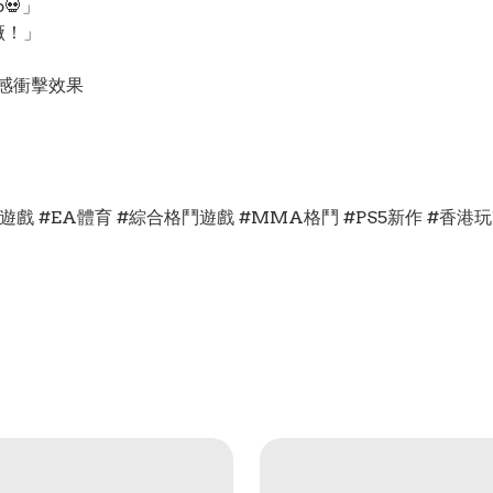
💀」
廠！」
超實感衝擊效果
PS5格鬥遊戲 #EA體育 #綜合格鬥遊戲 #MMA格鬥 #PS5新作 #