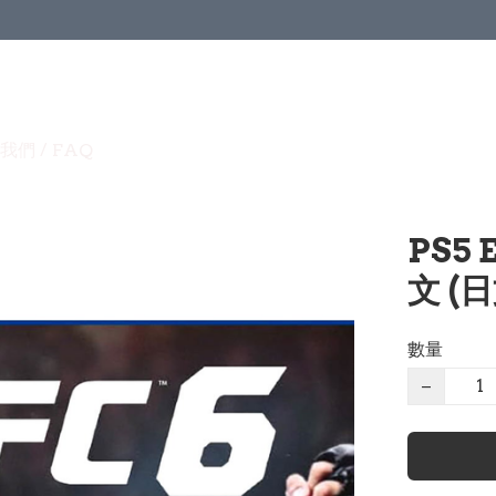
我們 / FAQ
PS5 
文 (日
數量
−