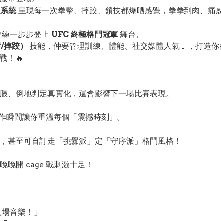
物理系統
呈現每一次拳擊、摔跤、鎖技都爆晒感覺，拳拳到肉、痛感
教練一步步登上
UFC 終極格鬥冠軍
舞台。
/摔跤）
技能，仲要管理訓練、體能、社交媒體人氣💬，打造你
戰！🔥
脹、倒地判定真實化，還會影響下一場比賽表現。
動作瞬間讓你重溫每個「震撼時刻」。
，甚至可自訂走「挑釁派」定「守序派」格鬥風格！
開 cage 戰刺激十足！
入場音樂！」