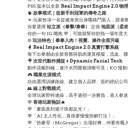
PS5 版本以全新
Real Impact Engine 2.0 
🧠
故事模式｜從新手到冠軍的傳奇之路
👊 玩家扮演一名從健身房出身嘅格鬥新人，跟著
你要選擇
站立派（拳擊/泰拳）
定係
地面派（柔術
你的一句 IG 嘴炮 💬，可能就幫你炒熱一場年度大
⚙️
玩法特色｜拳拳入肉！視覺、操作全面升級
🥊
Real Impact Engine 2.0 真實打擊系統
每下出拳都由全新骨骼與肌肉運算模擬，流血、腫
🎥
次世代動作捕捉 + Dynamic Facial Tech
動作流暢到極，連汗水閃耀都清晰可見；KO 慢
🎮
職業生涯模式
自由選擇訓練路線、建立個人品牌、簽約經紀公司
👥
線上對戰模式
全球玩家即時連線，高手過招一決勝負，港人拳迷晚晚
💬
香港玩家熱話🔥
💬「畫面真到連汗珠都反光！」
💬「AI 太人性化，真係要慢慢拆解打法！」
💬「扮麥哥（McGregor）出場好爽，仲要有嘅