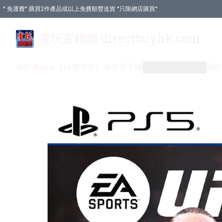
* 免運費* 購買2件產品或以上免費順豐送貨 *只限網店購買*
電玩直銷網 directbuyhk.com
全部商品
【特價清貨】
激安電子城
付款方式
送貨方式
關於