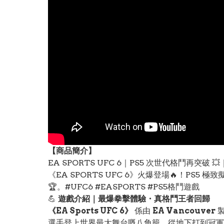
【
商品
簡介】
EA SPORTS UFC 6｜PS5 次世代格鬥再突
《EA SPORTS UFC 6》火爆登場🔥！P
🏆。#UFC6 #EASPORTS #PS5格鬥遊戲
💪
遊戲介紹｜最爆拳擊體驗・真格鬥王者回歸
《EA Sports UFC 6》
係由
EA Vancouver
選手登上世界最大舞台嘅八角籠，從地下打到冠軍