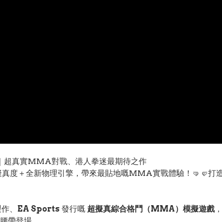
破 💥｜超真實MMA對戰、港人拳迷最期待之作
S5 極致擬真度＋全新物理引擎，帶來最貼地嘅MMA實戰體驗！🤜
製作、
EA Sports
發行嘅
超擬真綜合格鬥（MMA）模擬遊戲
腰帶登場。