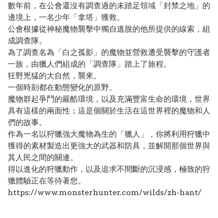
數年前，在公會還沒有調查過的未踏足領域「封禁之地」的
邊境上，一名少年「拿塔」獲救。
公會根據從神秘魔物襲擊中獨自逃脫的他所提供的線索，組
成調查隊。
為了調查名為「白之孤影」的魔物並營救遭受襲擊的守護者
一族，由獵人們組成的「調查隊」踏上了旅程。
狂野兇猛的大自然，襲來。
一個時刻都在動態變化的原野。
魔物群起爭鬥的嚴酷環境，以及充滿豐富生命的環境，世界
具有這樣的兩面性；這是個關於生活在這世界裡的魔物和人
們的故事。
作為一名以狩獵強大魔物為生的「獵人」，你將利用狩獵中
獲得的素材製造出更強大的武器和防具，並解開那個世界與
其人民之間的關連。
得以進化的狩獵動作，以及追求不間斷的沉浸感，極致的狩
獵體驗正在等待著您。
https://www.monsterhunter.com/wilds/zh-hant/