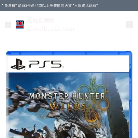
* 免運費* 購買2件產品或以上免費順豐送貨 *只限網店購買*
電玩直銷網
directbuyhk.com