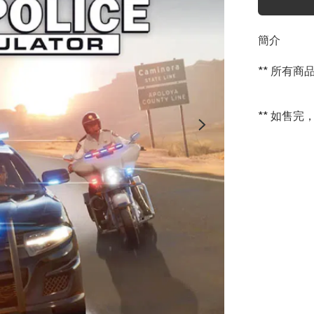
簡介
** 所有
** 如售