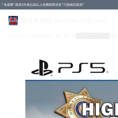
* 免運費* 購買2件產品或以上免費順豐送貨 *只限網店購買*
電玩直銷網 directbuyhk.com
全部商品
【特價清貨】
激安電子城
付款方式
送貨方式
關於