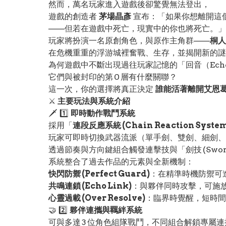
然而，萬名玩家進入遊戲後卻驚覺無法登出，
遊戲的創造者
茅場晶彥
宣布：「如果你想離開這個
——但若在遊戲中死亡，現實中的你也將死亡。」
玩家將扮演一名原創角色，與原作主角群——
桐人
在危機重重的浮游城裡奮戰、生存，並揭開新的謎
為何遊戲中不斷出現過往玩家記憶的「回音（Ech
它們與被封印的第 0 層有什麼關聯？
這一次，你的選擇將真正決定
誰能活著離開艾恩
⚔️
主要玩法與系統介紹
🗡️ 1️⃣
即時動作戰鬥系統
採用「
連段反應系統 (Chain Reaction System
玩家可即時切換武器流派（單手劍、雙劍、細劍、
透過節奏與方向鍵組合觸發連擊技與「劍技 (Sword S
系統整合了過去作品的元素與全新機制：
快閃防禦 (Perfect Guard)
：在精準時機防禦可
共鳴連鎖 (Echo Link)
：與夥伴同時攻擊，可施
心靈過載 (Over Resolve)
：臨界時覺醒，短時間
🤝 2️⃣
夥伴連攜與羈絆系統
可與多達 3 位角色組隊戰鬥，不同組合解鎖專屬