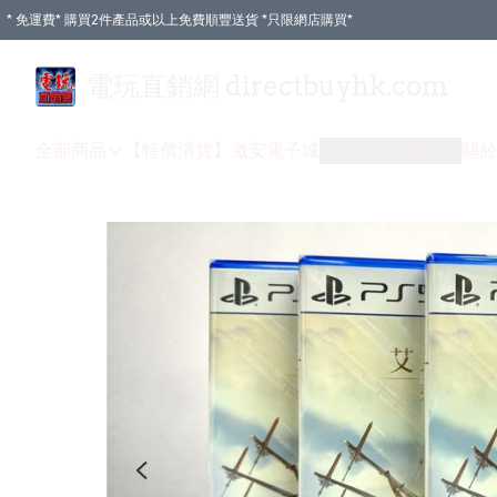
* 免運費* 購買2件產品或以上免費順豐送貨 *只限網店購買*
電玩直銷網 directbuyhk.com
全部商品
【特價清貨】
激安電子城
付款方式
送貨方式
關於