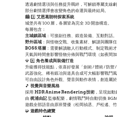
透過劇情選項與任務提升羈絆，可解鎖專屬支線劇
部分劇情選擇會改變角色的命運與最終結局。
🏙️ 3️⃣
艾恩葛朗特探索系統
城堡共有 100 層，各層皆為完全 3D 開放構造。
每層包含：
主城鎮區域
：可接副任務、鍛造裝備、互動對話。
野外區域
：與怪物交戰、收集素材、解謎與團隊任
BOSS 塔層
：需要解讀敵人行動模式、制定戰術才
天氣與時間會影響怪物分佈與戰鬥環境（如夜間加
💎 4️⃣
角色養成與裝備打造
升級獲得技能點，依喜好發展「劍術 / 體術 / 防禦 /
武器強化、稀有鍛冶與道具合成可大幅影響戰鬥風
可自由設計角色外觀、聲音與動作表情，創造屬於自
🎵
視覺與音樂風格
採用
HDR Anime Rendering 技術
，呈現如動
由
梶浦由記
監修配樂，劇情戰鬥時自動切換 BG
遊戲全部語音由原班聲優（松岡禎丞、戶松遙、竹
🧩
遊戲特色總覽