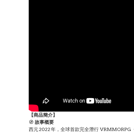
【
商品
簡介】
🧭
故事概要
西元 2022 年，全球首款完全潛行 VRMMORPG《S