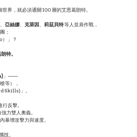
世界，就必須通關 100 層的艾恩葛朗特。
、
亞絲娜
、
克萊因
、
莉茲貝特
等人並肩作戰，
團：
o）」？
葛朗特。
)
」——
槍等），
kills)」。
進行反擊。
放強力雙人奧義。
內暴增攻擊力與速度。
連攜技。