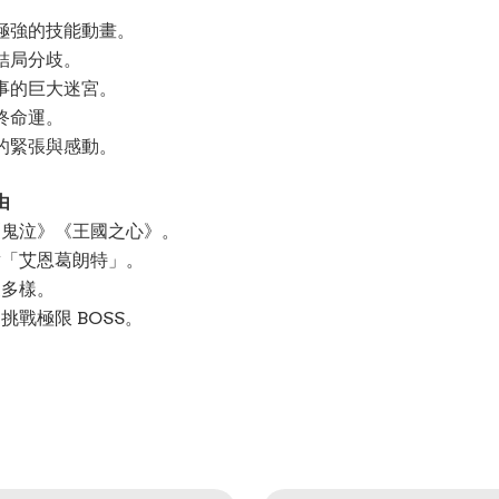
極強的技能動畫。
結局分歧。
事的巨大迷宮。
終命運。
的緊張與感動。
由
《鬼泣》《王國之心》。
章「艾恩葛朗特」。
支多樣。
戰極限 BOSS。