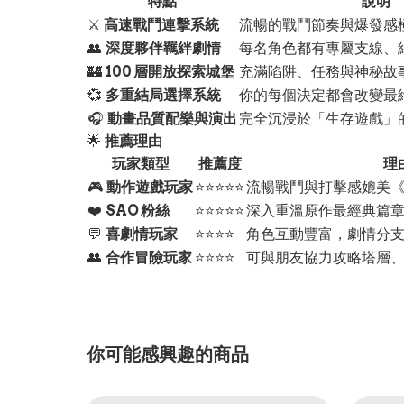
特點
說明
⚔️
高速戰鬥連擊系統
流暢的戰鬥節奏與爆發感
👥
深度夥伴羈絆劇情
每名角色都有專屬支線、
🏰
100 層開放探索城堡
充滿陷阱、任務與神秘故
💞
多重結局選擇系統
你的每個決定都會改變最
🎧
動畫品質配樂與演出
完全沉浸於「生存遊戲」
🌟
推薦理由
玩家類型
推薦度
理
🎮
動作遊戲玩家
⭐⭐⭐⭐⭐
流暢戰鬥與打擊感媲美
❤️
SAO 粉絲
⭐⭐⭐⭐⭐
深入重溫原作最經典篇
💬
喜劇情玩家
⭐⭐⭐⭐
角色互動豐富，劇情分
👥
合作冒險玩家
⭐⭐⭐⭐
可與朋友協力攻略塔層、挑
你可能感興趣的商品