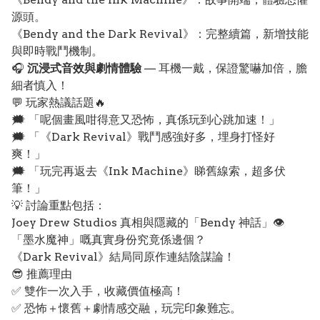
源頭。
《Bendy and the Dark Revival》：完整續篇，新增技能
與即時戰鬥機制。
🎧
沉浸式音效與劇情體驗
— 耳機一戴，保證驚嚇加倍，膽
細者慎入！
💬 玩家熱議話題🔥
🗯️ 「呢個畫風咁得意又恐怖，真係玩到心跳加速！」
🗯️ 「《Dark Revival》戰鬥感強好多，埋身打怪好
爽！」
🗯️ 「玩完再返去《Ink Machine》睇舊線索，超多伏
筆！」
💡 討論重點包括：
Joey Drew Studios 真相與隱藏的「Bendy 神話」👁️
「墨水魔神」嘅真實身份究竟係邊個？
《Dark Revival》結局同原作連結陰謀論！
😎 推薦理由
✅ 雙作一次入手，收藏價值極高！
✅ 恐怖＋懷舊＋劇情感交融，玩完印象難忘。