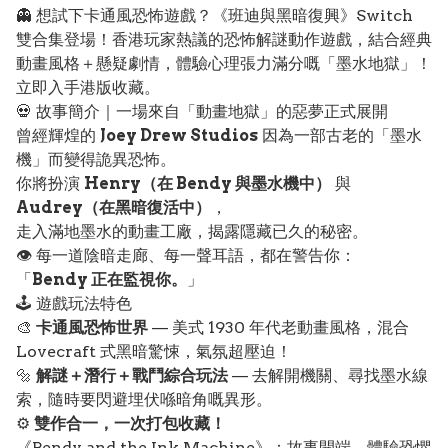
👻 想試下卡通風恐怖遊戲？《班迪與黑暗復興》Switch
雙合集登場！香港玩家熱議的恐怖解謎動作遊戲，結合經典
動畫風格＋懸疑劇情，體驗心理張力滿分嘅「墨水地獄」！
立即入手港版收藏。
💀 故事簡介｜一場來自「動畫地獄」的惡夢正式展開
曾經輝煌的
Joey Drew Studios
因為一部古老的「墨水
機」而變得詭異恐怖。
你將扮演
Henry（在 Bendy 與墨水機中）
與
Audrey（在黑暗復活中）
，
走入滿地墨水的動畫工廠，揭露隱藏已久的秘密。
👁️ 每一道陰暗走廊、每一聲耳語，都在警告你：
「
Bendy 正在監視你。
」
🕹️ 遊戲玩法特色
🎨
卡通風恐怖世界
— 美式 1930 年代老動畫風格，混合
Lovecraft 式黑暗驚悚，氣氛超壓迫！
🔩
解謎＋潛行＋戰鬥綜合玩法
— 去解開機關、尋找墨水線
索，隨時要閃避埋伏喺暗角嘅異形。
⚙️
雙作合一，一次打包收藏！
《Bendy and the Ink Machine》：故事開端，體驗恐懼