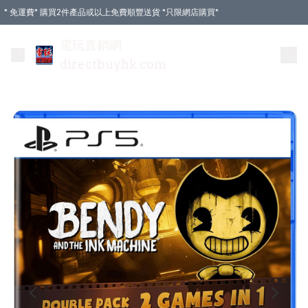
* 免運費* 購買2件產品或以上免費順豐送貨 *只限網店購買*
電玩直銷網
directbuyhk.com