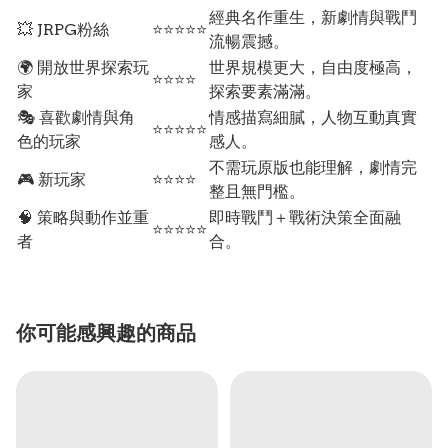
經典名作重生，新劇情與戰鬥
💥 JRPG粉絲
⭐⭐⭐⭐⭐
流暢震撼。
🌍 開放世界探索玩
世界規模更大，自由度極高，
⭐⭐⭐⭐
家
探索要素滿滿。
🎭 喜歡劇情與角
情感描寫細膩，人物互動真實
⭐⭐⭐⭐⭐
色的玩家
感人。
不需玩原版也能理解，劇情完
🎮 新玩家
⭐⭐⭐⭐
整且無門檻。
🧠 策略與動作並重
即時戰鬥＋戰術決策全面融
⭐⭐⭐⭐⭐
者
合。
你可能感興趣的商品