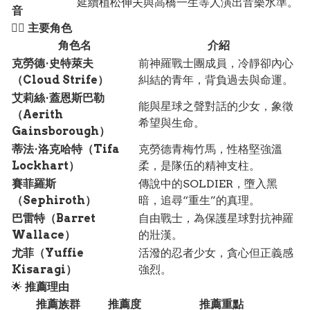
延續植松伸夫與高橋一生等人演出音樂水準。
音
🧙‍♂️
主要角色
角色名
介紹
克勞德·史特萊夫
前神羅戰士團成員，冷靜卻內心
（Cloud Strife）
糾結的青年，背負過去與命運。
艾莉絲·蓋恩斯巴勒
能與星球之聲對話的少女，象徵
（Aerith
希望與生命。
Gainsborough）
蒂法·洛克哈特（Tifa
克勞德青梅竹馬，性格堅強溫
Lockhart）
柔，是隊伍的精神支柱。
賽菲羅斯
傳說中的SOLDIER，墮入黑
（Sephiroth）
暗，追尋“重生”的真理。
巴雷特（Barret
自由戰士，為保護星球對抗神羅
Wallace）
的壯漢。
尤菲（Yuffie
活潑的忍者少女，貪心但正義感
Kisaragi）
強烈。
🌟
推薦理由
推薦族群
推薦度
推薦重點