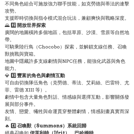
不同角色組合可施放強力聯手技能，如克勞德與蒂法的連擊
攻勢。
支援即時切換與指令模式混合玩法，兼顧爽快與戰略深度。
🌄
2️⃣ 開放世界探索
廣闊的地圖橫跨多個地區，包括草原、沙漠、雪原等自然地
帶。
可騎乘陸行鳥（Chocobo）探索，並解鎖支線任務、召喚
獸挑戰與寶箱。
地圖中隱藏許多支線劇情與NPC任務，能強化武器與角色
能力。
💎
3️⃣ 豐富的角色與劇情互動
可自由切換隊伍角色（克勞德、蒂法、艾莉絲、巴雷特、尤
菲、雷德 XIII 等）。
劇情中包含大量角色對話、情感線與選擇互動，影響關係發
展與部分事件。
友情、戀愛、犧牲與命運貫穿整體劇情，情感刻畫真實而深
刻。
🔥
4️⃣ 召喚獸（Summons）系統回歸
經典召喚如
伊芙利特（Ifrit）
、
巴哈姆特