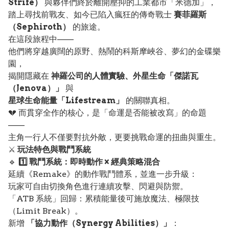
Strife）
與夥伴們終於離開壓抑的工業都市「米德加」，
踏上尋找前戰友、如今已陷入瘋狂的傳奇戰士
賽菲羅斯
（Sephiroth）
的旅途。
在這段旅程中——
他們將穿越廣闊的原野、熱鬧的科斯摩峽谷、夢幻的金碟樂
園，
揭開隱藏在
神羅公司的人體實驗、外星生命「傑諾瓦
（Jenova）」
與
星球生命能量「Lifestream」
的關聯真相。
💔 而貫穿全作的核心，是「命運是否能被改寫」的命題
——
主角一行人不僅要對抗外敵，更要挑戰命運的扭曲與重生。
⚔️
玩法特色與戰鬥系統
🔹
1️⃣ 戰鬥系統：即時動作 × 經典策略混合
延續《Remake》的動作戰鬥體系，並進一步升級：
玩家可自由切換角色進行連續攻擊、閃避與防禦。
「ATB 系統」回歸：累積能量後可施放魔法、極限技
（Limit Break）。
新增
「協力動作（Synergy Abilities）」
：