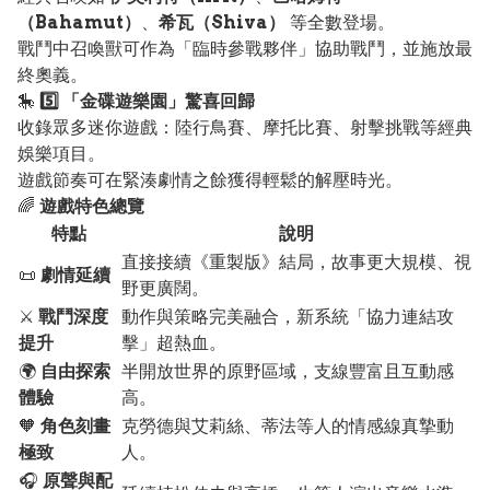
（Bahamut）
、
希瓦（Shiva）
等全數登場。
戰鬥中召喚獸可作為「臨時參戰夥伴」協助戰鬥，並施放最
終奧義。
🎠
5️⃣ 「金碟遊樂園」驚喜回歸
收錄眾多迷你遊戲：陸行鳥賽、摩托比賽、射擊挑戰等經典
娛樂項目。
遊戲節奏可在緊湊劇情之餘獲得輕鬆的解壓時光。
🌈
遊戲特色總覽
特點
說明
直接接續《重製版》結局，故事更大規模、視
📜
劇情延續
野更廣闊。
⚔️
戰鬥深度
動作與策略完美融合，新系統「協力連結攻
提升
擊」超熱血。
🌍
自由探索
半開放世界的原野區域，支線豐富且互動感
體驗
高。
🧡
角色刻畫
克勞德與艾莉絲、蒂法等人的情感線真摯動
極致
人。
🎧
原聲與配