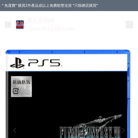
* 免運費* 購買2件產品或以上免費順豐送貨 *只限網店購買*
電玩直銷網
directbuyhk.com