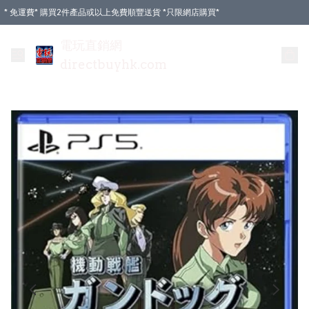
* 免運費* 購買2件產品或以上免費順豐送貨 *只限網店購買*
電玩直銷網
directbuyhk.com