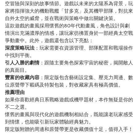
空冒險與深刻的故事情節。遊戲以未來的太陽系為背景，玩
家將指揮強大的機動戰艦「甘多克」及其機甲部隊，對抗來
自外太空的威脅，並在戰術與策略中做出關鍵決策。
這款遊戲的畫風採用懷舊的80年代動畫風，角色設計與劇
情演出充滿濃厚的情感，讓玩家彷彿置身於一部經典太空戰
爭動畫中。此外，遊戲還包含以下亮點：
深度策略玩法
：玩家需要在資源管理、部隊配置和戰場操作
中找到平衡。
引人入勝的劇情
：跟隨主要角色探索宇宙的秘密，揭開敵人
的真面目。
豐富的收藏內容
：限定版包含藝術設定集、壓克力周邊、數
位原聲帶下載碼及特製包裝，對收藏家具有極高價值。
推薦理由
如果你喜歡經典日系戰略遊戲或機甲題材，本作無疑是你的
不二之選。
懷舊的畫風與現代化的遊戲機制相結合，既能讓老玩家感受
到情懷，也能吸引新玩家體驗經典魅力。
限定版附贈的周邊和原聲帶更是收藏價值十足，值得入手！