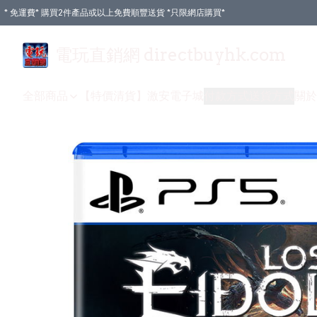
* 免運費* 購買2件產品或以上免費順豐送貨 *只限網店購買*
電玩直銷網 directbuyhk.com
全部商品
【特價清貨】
激安電子城
付款方式
送貨方式
關於