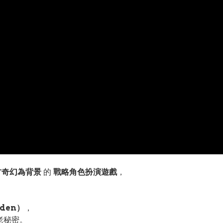
方奇幻為背景
的
戰略角色扮演遊戲
，
den）
，
老秘密。