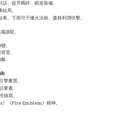
對話、提升羈絆、鍛造裝備。
事結局。
結果。下雨可干擾火法術、森林利潤伏擊。
戰場讀取。
轉變。
樂背景。
強敵。
由
引擎畫質。
話要素。
性描寫。
tics》《Fire Emblem》精神。