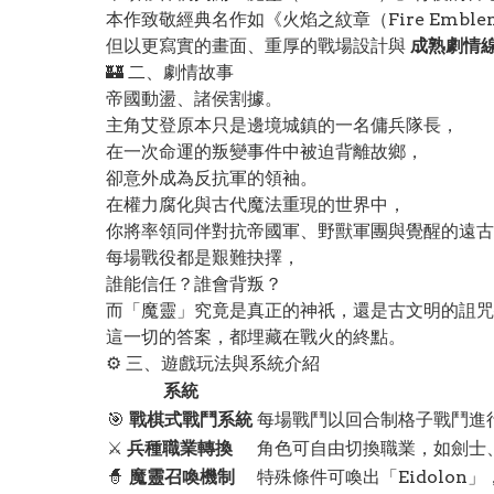
本作致敬經典名作如《火焰之紋章（Fire Emblem
但以更寫實的畫面、重厚的戰場設計與
成熟劇情
🏰 二、劇情故事
帝國動盪、諸侯割據。
主角艾登原本只是邊境城鎮的一名傭兵隊長，
在一次命運的叛變事件中被迫背離故鄉，
卻意外成為反抗軍的領袖。
在權力腐化與古代魔法重現的世界中，
你將率領同伴對抗帝國軍、野獸軍團與覺醒的遠古
每場戰役都是艱難抉擇，
誰能信任？誰會背叛？
而「魔靈」究竟是真正的神祇，還是古文明的詛咒
這一切的答案，都埋藏在戰火的終點。
⚙️ 三、遊戲玩法與系統介紹
系統
🎯
戰棋式戰鬥系統
每場戰鬥以回合制格子戰鬥進
⚔️
兵種職業轉換
角色可自由切換職業，如劍士
🧙
魔靈召喚機制
特殊條件可喚出「Eidolon