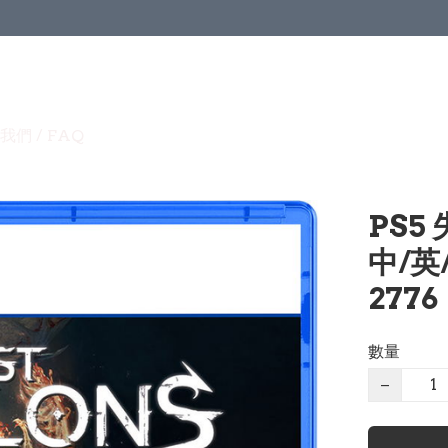
我們 / FAQ
PS5 
中/英
2776
數量
−