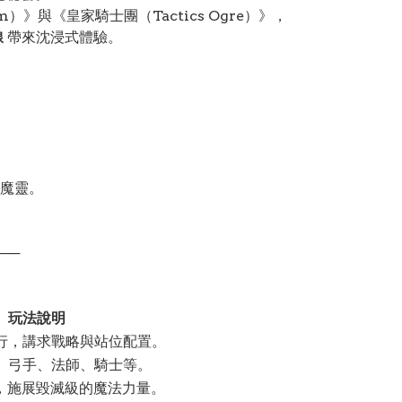
）》與《皇家騎士團（Tactics Ogre）》，
線
帶來沈浸式體驗。
魔靈。
──
玩法說明
行，講求戰略與站位配置。
、弓手、法師、騎士等。
」，施展毀滅級的魔法力量。