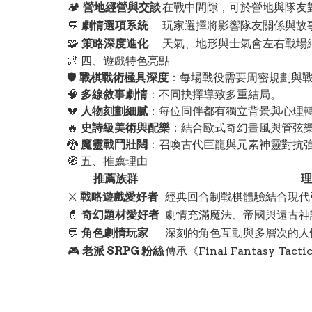
🏕️
營地經營與交談
在戰中間隙，可於營地與隊友
💬
劇情選項系統
玩家選擇將影響隊友關係與故
🧩
策略深度進化
天氣、地形與士氣會左右戰場
🌌 四、遊戲特色亮點
🛡️
戰棋戰術極具深度
：每場戰役需要周密規劃與
🧠
多線敘事劇情
：不同抉擇導致多重結局。
💔
人物刻劃細膩
：每位同伴都有獨立背景與心理
🔥
史詩級美術與配樂
：結合歐式奇幻畫風與管弦
🐉
魔靈戰鬥壯闊
：召喚古代巨龍與元素神靈對抗
🧭 五、推薦理由
推薦族群
理
⚔️
戰略遊戲愛好者
經典回合制戰棋體驗結合現代
🧙
奇幻題材愛好者
劇情充滿魔法、帝國與遠古神
💬
角色劇情玩家
深刻的角色互動與多層次的人
🎮
老派 SRPG 粉絲
傳承《Final Fantasy Tac