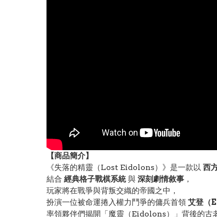
【
商品
簡介】
《失落的精靈（Lost Eidolons）》是一款以
西
結合
經典格子戰棋系統
與
深刻劇情敘事
，
玩家將在戰爭與背叛交織的帝國之中，
扮演一位被命運捲入權力鬥爭的傭兵首領
艾登（E
率領夥伴們揭開「魔靈（Eidolons）」背後的古