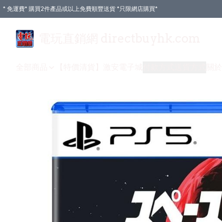
* 免運費* 購買2件產品或以上免費順豐送貨 *只限網店購買*
電玩直銷網 directbuyhk.com
全部商品
【特價清貨】
激安電子城
付款方式
送貨方式
關於