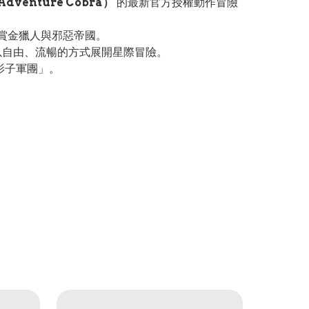
venture Cobra）
的最新官方授權動作冒險
、賞金獵人與邪惡帝國。
家以自由、流暢的方式展開星際冒險。
影子軍團」。