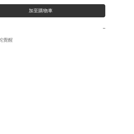
加至購物車
−
蛇覺醒