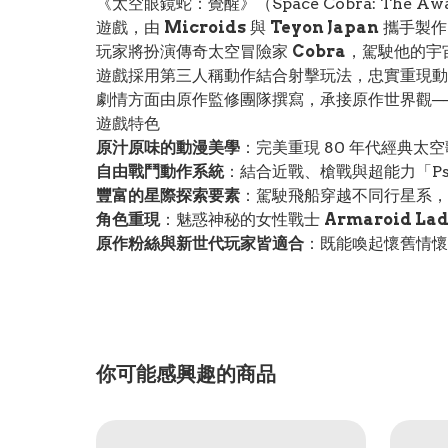
《太空眼鏡蛇：覺醒》（Space Cobra: The 
遊戲，由
Microids
與
Teyon Japan
攜手製作
玩家將扮演傳奇太空冒險家
Cobra
，駕駛他的宇
遊戲採用第三人稱動作結合射擊玩法，忠實重現動畫
劇情方面由原作監修團隊撰寫，承接原作世界觀──
遊戲特色
原汁原味的動漫美學
：完美重現 80 年代經典太
自由戰鬥動作系統
：結合近戰、槍戰與超能力「Ps
豐富的星際探索要素
：駕駛飛船穿越不同行星系，
角色重現
：魅惑神秘的女性戰士
Armaroid La
原作粉絲與新世代玩家皆適合
：既能喚起懷舊情懷
你可能感興趣的商品