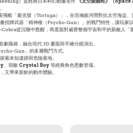
Awakening）是經典日本科幻動畫名作
《太空眼鏡蛇》（Space Ad
。
宙飛船「龐克號（Tortuga）」，在浩瀚銀河間對抗太空海盜
招牌武器「精神槍（Psycho-Gun）」的戰鬥特性，讓玩
Cobra從沉睡中甦醒，再度面對威脅整個宇宙和平的新敵人「
空歌劇風格，融合現代 3D 畫面與手繪分鏡演出。
ycho-Gun」的多層戰鬥方式。
探索未知遺跡與危險基地。
dy
、宿敵
Crystal Boy
等經典角色悉數登場。
，又帶來新鮮的動作體驗。