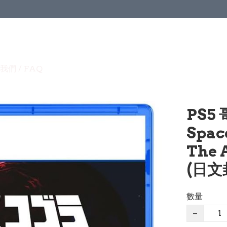
我們 / FAQ
PS5
Spac
The 
(日文封
數量
−