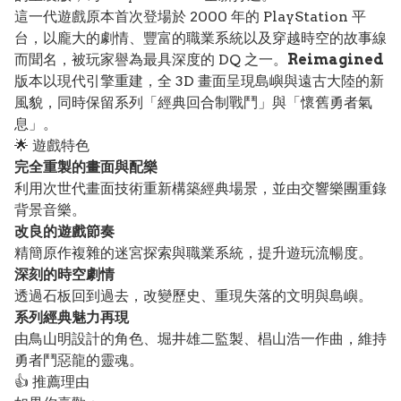
這一代遊戲原本首次登場於 2000 年的 PlayStation 平
台，以龐大的劇情、豐富的職業系統以及穿越時空的故事線
而聞名，被玩家譽為最具深度的 DQ 之一。
Reimagined
版本以現代引擎重建，全 3D 畫面呈現島嶼與遠古大陸的新
風貌，同時保留系列「經典回合制戰鬥」與「懷舊勇者氣
息」。
🌟 遊戲特色
完全重製的畫面與配樂
利用次世代畫面技術重新構築經典場景，並由交響樂團重錄
背景音樂。
改良的遊戲節奏
精簡原作複雜的迷宮探索與職業系統，提升遊玩流暢度。
深刻的時空劇情
透過石板回到過去，改變歷史、重現失落的文明與島嶼。
系列經典魅力再現
由鳥山明設計的角色、堀井雄二監製、椙山浩一作曲，維持
勇者鬥惡龍的靈魂。
👍 推薦理由