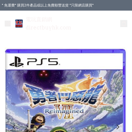
* 免運費* 購買2件產品或以上免費順豐送貨 *只限網店購買*
電玩直銷網
directbuyhk.com