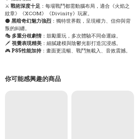
⚔️
戰術深度十足
：每場戰鬥都需動腦布局，適合《火焰之
紋章》《XCOM》《Divinity》玩家。
🌑
黑暗奇幻魅力強烈
：獨特世界觀，呈現權力、信仰與背
叛的糾纏。
🎭
多重分歧劇情
：鼓勵重玩，多次體驗不同命運線。
🗡️
視覺表現精美
：細膩建模與陰鬱光影打造沉浸感。
🎮
PS5性能加持
：畫面更流暢、戰鬥無載入、音效震撼。
你可能感興趣的商品