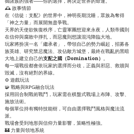
御諸族的強者——你的選擇，將決定世界的命運。
🕰️ 故事情節
在《信徒：支配》的世界中，神明長期沈睡，眾族為奪得
「神之力量」而展開無盡爭戰。
天界的天使欲恢復秩序，亡靈軍團想迎來永夜，人類帝國則
在信仰與腐敗中掙扎，而惡魔則想讓混沌降臨大地。
玩家將扮演一名「繼承者」，帶領自己的勢力崛起，招募各
族英雄、研究禁忌魔法、攻佔敵方城堡，最終在戰亂的黑暗
大地上建立自己的
支配之國（Domination）
。
每一場戰役都會依玩家的選擇而分歧，正義與邪惡、救贖與
毀滅，沒有絕對的界線。
⚙️ 遊戲玩法
🧩 戰略與RPG融合玩法
採用回合制戰術戰鬥，玩家需在棋盤式戰場上布陣、攻擊、
施放法術。
每個單位持有獨特技能樹，可自由選擇戰鬥風格與魔法流
派。
戰場會受到地形與信仰力量影響，策略性極強。
🏰 力量與領地系統