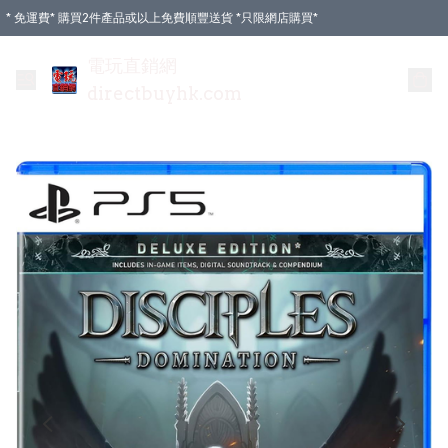
* 免運費* 購買2件產品或以上免費順豐送貨 *只限網店購買*
電玩直銷網
directbuyhk.com