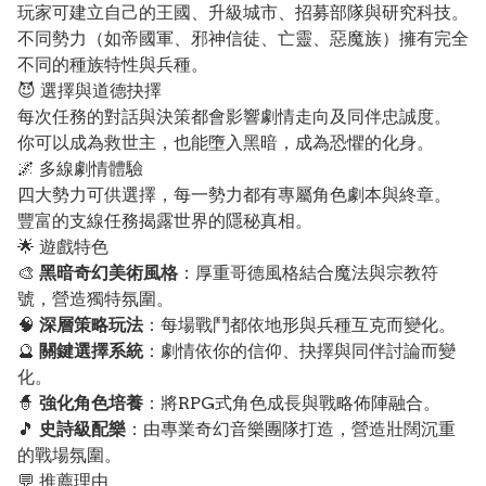
玩家可建立自己的王國、升級城市、招募部隊與研究科技。
不同勢力（如帝國軍、邪神信徒、亡靈、惡魔族）擁有完全
不同的種族特性與兵種。
😈 選擇與道德抉擇
每次任務的對話與決策都會影響劇情走向及同伴忠誠度。
你可以成為救世主，也能墮入黑暗，成為恐懼的化身。
🌌 多線劇情體驗
四大勢力可供選擇，每一勢力都有專屬角色劇本與終章。
豐富的支線任務揭露世界的隱秘真相。
🌟 遊戲特色
🎨
黑暗奇幻美術風格
：厚重哥德風格結合魔法與宗教符
號，營造獨特氛圍。
🧠
深層策略玩法
：每場戰鬥都依地形與兵種互克而變化。
🔮
關鍵選擇系統
：劇情依你的信仰、抉擇與同伴討論而變
化。
🧙
強化角色培養
：將RPG式角色成長與戰略佈陣融合。
🎵
史詩級配樂
：由專業奇幻音樂團隊打造，營造壯闊沉重
的戰場氛圍。
💬 推薦理由