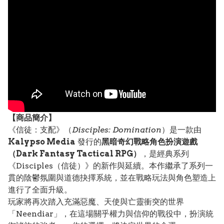
【
商品
簡介】
《信徒：支配》（
Disciples: Domination
）是一款由
Kalypso Media
發行的
黑暗奇幻戰略角色扮演遊戲
（Dark Fantasy Tactical RPG）
，是經典系列
《Disciples（信徒）》的新作與延續。本作繼承了系列一
貫的陰鬱氛圍與道德抉擇系統，並在戰略玩法與角色塑造上
進行了全面升級。
玩家將再次踏入充滿惡魔、天使與亡靈衝突的世界
「Neendiar」，在這場關乎權力與信仰的戰役中，扮演統