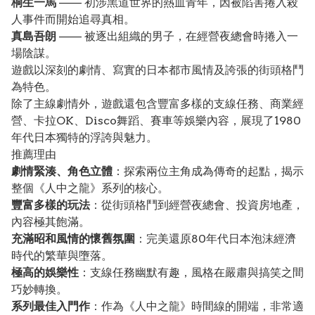
桐生一馬
—— 初涉黑道世界的熱血青年，因被陷害捲入殺
人事件而開始追尋真相。
真島吾朗
—— 被逐出組織的男子，在經營夜總會時捲入一
場陰謀。
遊戲以深刻的劇情、寫實的日本都市風情及誇張的街頭格鬥
為特色。
除了主線劇情外，遊戲還包含豐富多樣的支線任務、商業經
營、卡拉OK、Disco舞蹈、賽車等娛樂內容，展現了1980
年代日本獨特的浮誇與魅力。
推薦理由
劇情緊湊、角色立體
：探索兩位主角成為傳奇的起點，揭示
整個《人中之龍》系列的核心。
豐富多樣的玩法
：從街頭格鬥到經營夜總會、投資房地產，
內容極其飽滿。
充滿昭和風情的懷舊氛圍
：完美還原80年代日本泡沫經濟
時代的繁華與墮落。
極高的娛樂性
：支線任務幽默有趣，風格在嚴肅與搞笑之間
巧妙轉換。
系列最佳入門作
：作為《人中之龍》時間線的開端，非常適