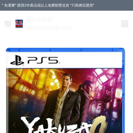
* 免運費* 購買2件產品或以上免費順豐送貨 *只限網店購買*
電玩直銷網
directbuyhk.com