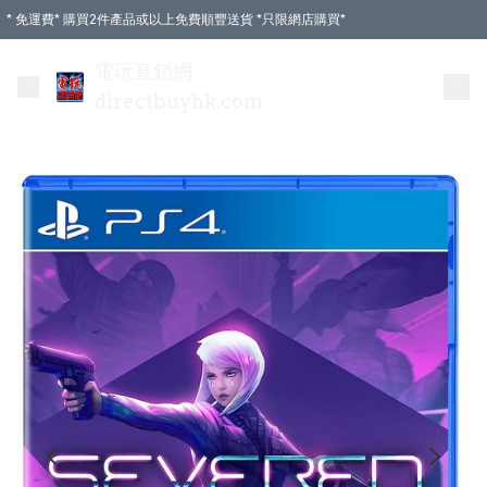
* 免運費* 購買2件產品或以上免費順豐送貨 *只限網店購買*
電玩直銷網
directbuyhk.com