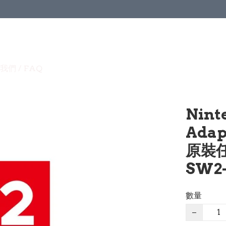
我們 / FAQ
Nint
Adap
原裝任
SW2-
數量
−