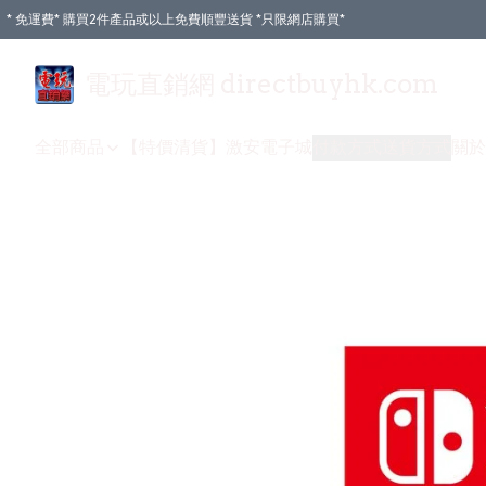
* 免運費* 購買2件產品或以上免費順豐送貨 *只限網店購買*
電玩直銷網 directbuyhk.com
全部商品
【特價清貨】
激安電子城
付款方式
送貨方式
關於