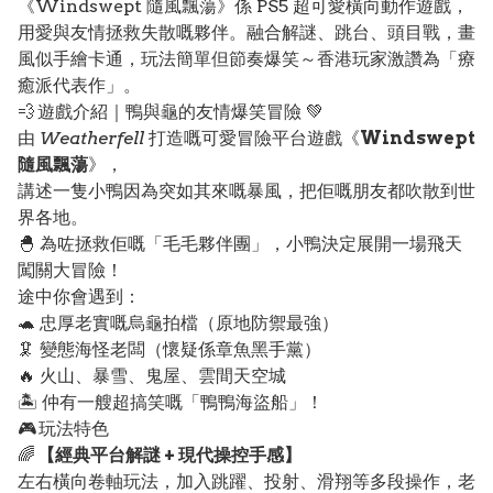
《Windswept 隨風飄蕩》係 PS5 超可愛橫向動作遊戲，
用愛與友情拯救失散嘅夥伴。融合解謎、跳台、頭目戰，畫
風似手繪卡通，玩法簡單但節奏爆笑～香港玩家激讚為「療
癒派代表作」。
💨 遊戲介紹｜鴨與龜的友情爆笑冒險 💚
由
Weatherfell
打造嘅可愛冒險平台遊戲《
Windswept
隨風飄蕩
》，
講述一隻小鴨因為突如其來嘅暴風，把佢嘅朋友都吹散到世
界各地。
🐣 為咗拯救佢嘅「毛毛夥伴團」，小鴨決定展開一場飛天
闖關大冒險！
途中你會遇到：
🐢 忠厚老實嘅烏龜拍檔（原地防禦最強）
🦑 變態海怪老闆（懷疑係章魚黑手黨）
🔥 火山、暴雪、鬼屋、雲間天空城
🏝️ 仲有一艘超搞笑嘅「鴨鴨海盜船」！
🎮 玩法特色
🌈
【經典平台解謎 + 現代操控手感】
左右橫向卷軸玩法，加入跳躍、投射、滑翔等多段操作，老