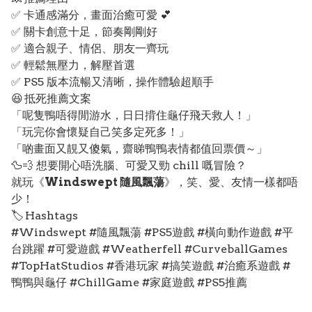
✅ 卡通感滿分，畫面治癒可愛 💕
✅ 關卡創意十足，節奏剛剛好
✅ 適合親子、情侶、朋友一齊玩
✅ 輕鬆無壓力，解壓首選
✅ PS5 版本流暢又清晰，操作體驗超順手
😆 抵死推薦文案
「呢隻鴨唔得閒游水，日日揹住龜仔飛天救人！」
「玩完你會懷疑自己笑多定死多！」
「啲畫面又靚又傻氣，齋睇鴨鴨表情都值回票價～」
🦆💨 想要開心唔洗腦、可愛又勁 chill 嘅冒險？
就玩《
Windswept 隨風飄蕩
》，笑、愛、友情一樣都唔
少！
🏷️ Hashtags
#Windswept #隨風飄蕩 #PS5遊戲 #橫向動作遊戲 #平
台跳躍 #可愛遊戲 #Weatherfell #CurveballGames
#TopHatStudios #香港玩家 #搞笑遊戲 #治癒系遊戲 #
鴨鴨與龜仔 #ChillGame #家庭遊戲 #PS5推薦