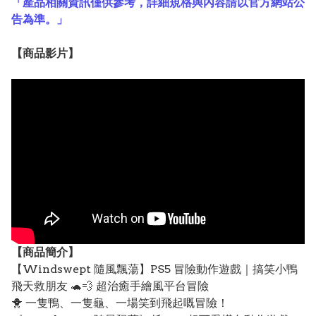
「產品相關資訊僅供參考，詳細規格與內容請以官方網站公
告為準。」
【
商品
影片】
【
商品
簡介】
【Windswept 隨風飄蕩】PS5 冒險動作遊戲｜搞笑小鴨
飛天救朋友 🐢💨 超治癒手繪風平台冒險
🐥 一隻鴨、一隻龜、一場笑到飛起嘅冒險！