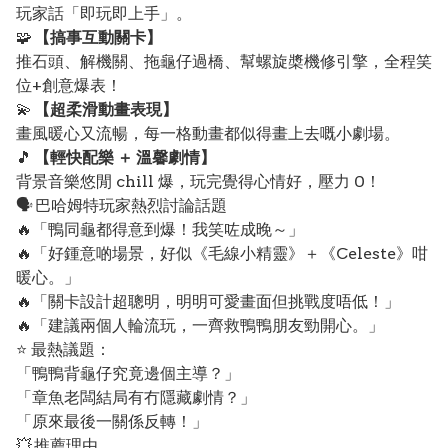
玩家話「即玩即上手」。
🧩
【搞事互動關卡】
推石頭、解機關、拖龜仔過橋、幫螺旋槳機修引擎，全程笑
位+創意爆表！
💫
【超柔滑動畫表現】
畫風暖心又流暢，每一格動畫都似得畫上去嘅小劇場。
🎵
【輕快配樂 ＋ 溫馨劇情】
背景音樂悠閒 chill 爆，玩完覺得心情好，壓力 0！
🗣️ 巴哈姆特玩家熱烈討論話題
🔥「鴨同龜都得意到爆！我笑咗成晚～」
🔥「好鍾意啲場景，好似《毛線小精靈》＋《Celeste》咁
暖心。」
🔥「關卡設計超聰明，明明可愛畫面但挑戰度唔低！」
🔥「建議兩個人輪流玩，一齊救鴨鴨朋友勁開心。」
⭐ 最熱議題：
「鴨鴨背龜仔究竟邊個主導？」
「章魚老闆結局有冇隱藏劇情？」
「原來最後一關係反轉！」
💥 推薦理由