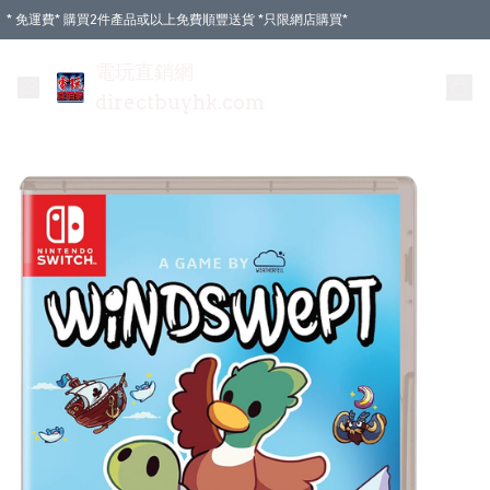
* 免運費* 購買2件產品或以上免費順豐送貨 *只限網店購買*
電玩直銷網
directbuyhk.com