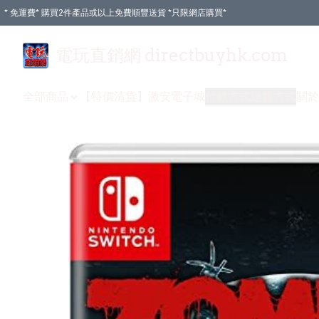
* 免運費* 購買2件產品或以上免費順豐送貨 *只限網店購買*
電玩直銷網 directbuyhk.com
全部商品
【特價清貨】
激安電子城
付款方式
送貨方式
關於