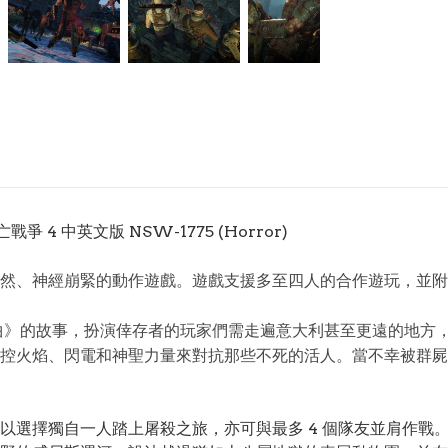
亡戰爭 4 中英文版 NSW-1775 (Horror)
神經崩緊的動作遊戲。遊戲支援多至四人的合作遊玩，並附送額外內容
曲》的故事，扮演倖存者的玩家們需走遍意大利甚至更遠的地方，
控火焰、閃電和神聖力量來對抗那些不死的活人。當不幸被群屍
以選擇獨自一人踏上屠殺之旅，亦可與最多 4 個隊友並肩作戰