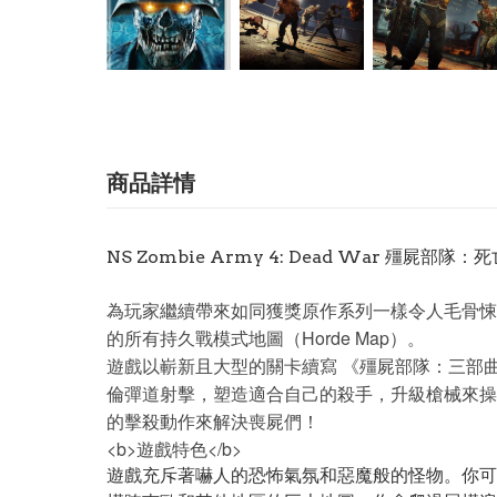
商品詳情
NS Zombie Army 4: Dead War 殭屍部隊：死
為玩家繼續帶來如同獲獎原作系列一樣令人毛骨悚然、
的所有持久戰模式地圖（Horde Map）。
遊戲以嶄新且大型的關卡續寫 《殭屍部隊：三部
倫彈道射擊，塑造適合自己的殺手，升級槍械來操
的擊殺動作來解決喪屍們！
<b>遊戲特色</b>
遊戲充斥著嚇人的恐怖氣氛和惡魔般的怪物。你可