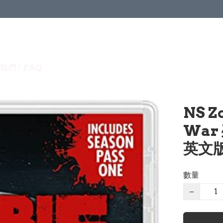
我們 / FAQ
NS Z
War
英文版 
數量
−