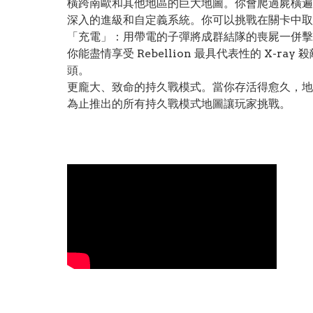
橫跨南歐和其他地區的巨大地圖。你會爬過屍橫遍
深入的進級和自定義系統。你可以挑戰在關卡中取
「充電」：用帶電的子彈將成群結隊的喪屍一併擊
你能盡情享受 Rebellion 最具代表性的 X-
頭。
更龐大、致命的持久戰模式。當你存活得愈久，地圖就
為止推出的所有持久戰模式地圖讓玩家挑戰。