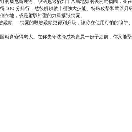
野的威尼斯運河、設法越過猶如十八層地獄的喪屍動物園，並在
得 100 分排行，然後解鎖數十種強大技能、特殊攻擊和武器
倒在地，或是駕馭神聖的力量摧毀喪屍。
ray 殺敵鏡頭 — 喪屍的殺敵鏡頭更得到升級，讓你在使用可怕的陷阱
會變得愈大。在你失守沈淪成為喪屍一份子之前，你又能堅持抵抗多