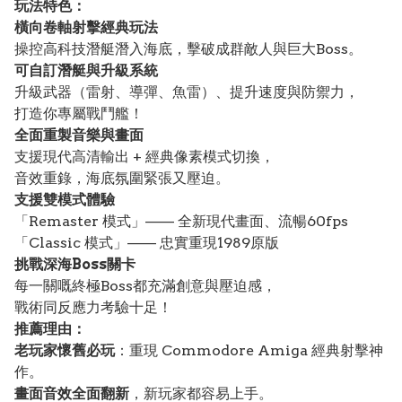
玩法特色：
橫向卷軸射擊經典玩法
操控高科技潛艇潛入海底，擊破成群敵人與巨大Boss。
可自訂潛艇與升級系統
升級武器（雷射、導彈、魚雷）、提升速度與防禦力，
打造你專屬戰鬥艦！
全面重製音樂與畫面
支援現代高清輸出 + 經典像素模式切換，
音效重錄，海底氛圍緊張又壓迫。
支援雙模式體驗
「Remaster 模式」—— 全新現代畫面、流暢60fps
「Classic 模式」—— 忠實重現1989原版
挑戰深海Boss關卡
每一關嘅終極Boss都充滿創意與壓迫感，
戰術同反應力考驗十足！
推薦理由：
老玩家懷舊必玩
：重現 Commodore Amiga 經典射擊神
作。
畫面音效全面翻新
，新玩家都容易上手。