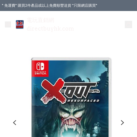
* 免運費* 購買2件產品或以上免費順豐送貨 *只限網店購買*
電玩直銷網
directbuyhk.com