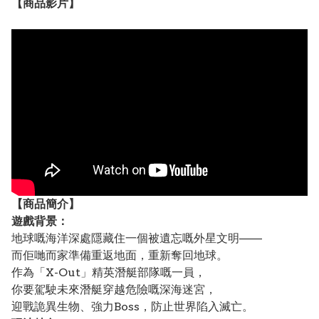
【
商品
影片】
【
商品
簡介】
遊戲背景：
地球嘅海洋深處隱藏住一個被遺忘嘅外星文明——
而佢哋而家準備重返地面，重新奪回地球。
作為「X-Out」精英潛艇部隊嘅一員，
你要駕駛未來潛艇穿越危險嘅深海迷宮，
迎戰詭異生物、強力Boss，防止世界陷入滅亡。