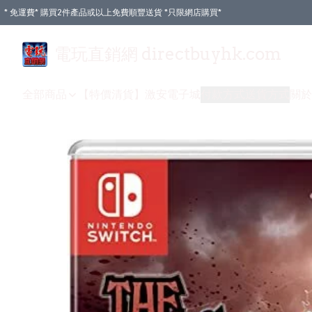
* 免運費* 購買2件產品或以上免費順豐送貨 *只限網店購買*
電玩直銷網 directbuyhk.com
全部商品
【特價清貨】
激安電子城
付款方式
送貨方式
關於