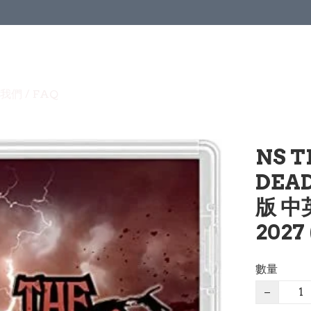
我們 / FAQ
NS T
DEA
版 中
2027
數量
−