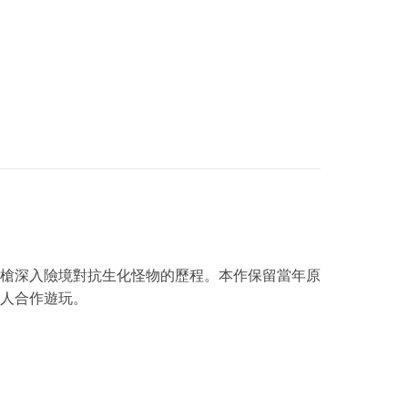
危機，持槍深入險境對抗生化怪物的歷程。本作
保留當年原
人合作遊玩。