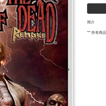
簡介
** 所有