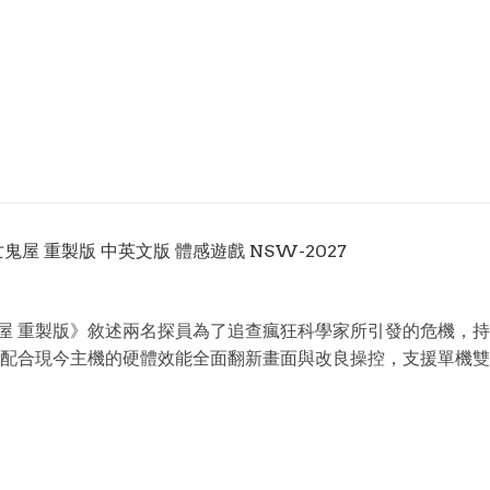
e 死亡鬼屋 重製版 中英文版 體感遊戲 NSW-2027
emake 死亡鬼屋 重製版》敘述兩名探員為了追查瘋狂科學家所引發的
配合現今主機的硬體效能全面翻新畫面與改良操控，支援單機雙