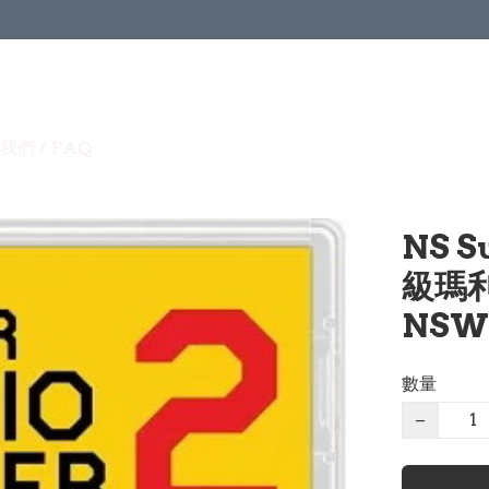
我們 / FAQ
NS S
級瑪利
NSW
數量
−