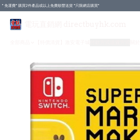
* 免運費* 購買2件產品或以上免費順豐送貨 *只限網店購買*
電玩直銷網 directbuyhk.com
全部商品
【特價清貨】
激安電子城
付款方式
送貨方式
關於