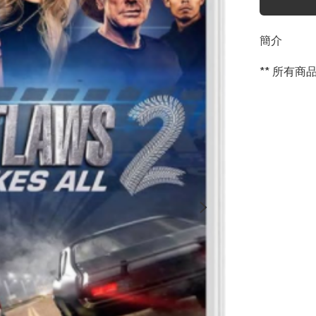
簡介
** 所有