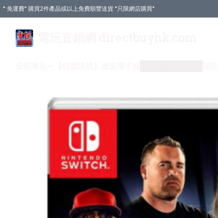
* 免運費* 購買2件產品或以上免費順豐送貨 *只限網店購買*
電玩直銷網 directbuyhk.com
全部商品
【特價清貨】
激安電子城
付款方式
送貨方式
關於