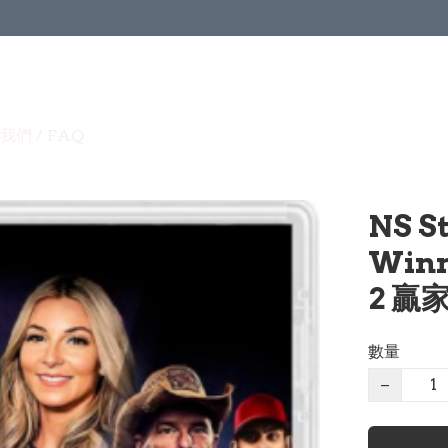
我們 / FAQ
NS St
Winn
2​​ 
數量
−