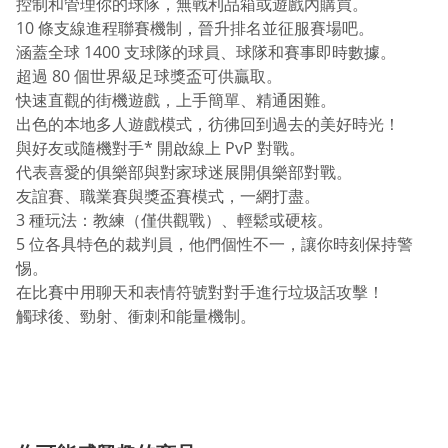
控制和管理你的球隊，無戰利品箱或遊戲內購買。
10 條支線進程聯賽機制，晉升排名並征服賽場吧。
涵蓋全球 1400 支球隊的球員、球隊和賽事即時數據。
超過 80 個世界級足球獎盃可供贏取。
快速直觀的街機遊戲，上手簡單、精通困難。
出色的本地多人遊戲模式，彷彿回到過去的美好時光！
與好友或隨機對手* 開啟線上 PvP 對戰。
代表喜愛的俱樂部與對家球迷展開俱樂部對戰。
友誼賽、職業賽與獎盃賽模式，一網打盡。
3 種玩法：教練（僅供觀戰）、輕鬆或硬核。
5 位各具特色的裁判員，他們個性不一，讓你時刻保持警
惕。
在比賽中用聊天和表情符號對對手進行垃圾話攻擊！
觸球後、勁射、衝刺和能量機制。