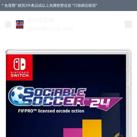
* 免運費* 購買2件產品或以上免費順豐送貨 *只限網店購買*
電玩直銷網
directbuyhk.com