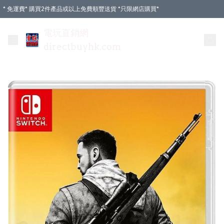
* 免運費* 購買2件產品或以上免費順豐送貨 *只限網店購買*
電玩直銷網
directbuyhk.com