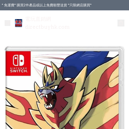
* 免運費* 購買2件產品或以上免費順豐送貨 *只限網店購買*
電玩直銷網
directbuyhk.com