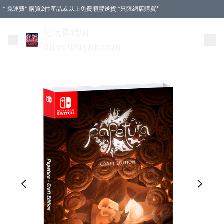
* 免運費* 購買2件產品或以上免費順豐送貨 *只限網店購買*
電玩直銷網
directbuyhk.com