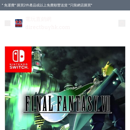
* 免運費* 購買2件產品或以上免費順豐送貨 *只限網店購買*
電玩直銷網
directbuyhk.com