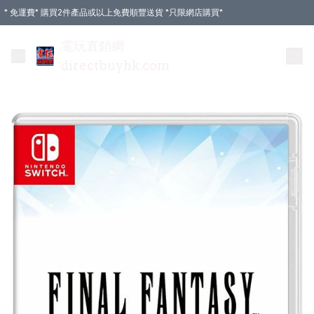
* 免運費* 購買2件產品或以上免費順豐送貨 *只限網店購買*
電玩直銷網
directbuyhk.com