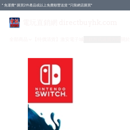
* 免運費* 購買2件產品或以上免費順豐送貨 *只限網店購買*
電玩直銷網 directbuyhk.com
全部商品
【特價清貨】
激安電子城
付款方式
送貨方式
關於