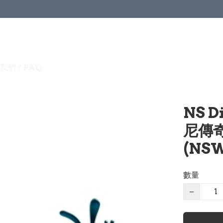
我們 / FAQ
NS D
尼傳
(NSW
數量
−