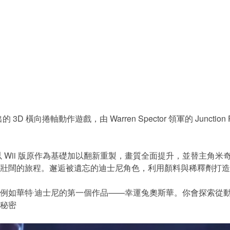
 3D 橫向捲軸動作遊戲，由 Warren Spector 領軍的 Junctio
Wii 版原作為基礎加以翻新重製，畫質全面提升，並替主角米
壯闊的旅程。邂逅被遺忘的迪士尼角色，利用顏料與稀釋劑打造
如華特‧迪士尼的第一個作品——幸運兔奧斯華。你會探索從動
秘密