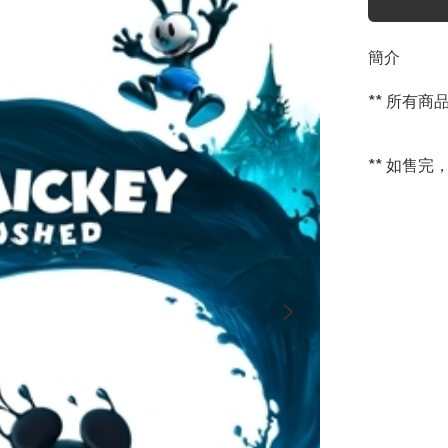
簡介
** 所有
** 如售