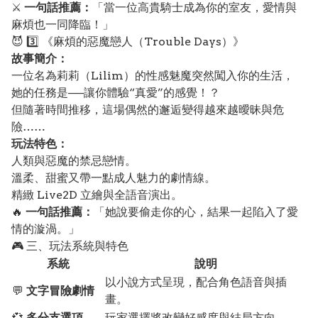
⚔️
一句話推薦：
「當一位高貴騎士成為你的室友，愛情與
麻煩也一同降臨！」
😈 3️⃣ 《麻煩的惡魔戀人（Trouble Days）》
故事簡介：
一位名為莉莉（Lilim）的性感魅魔突然闖入你的生活，
她的任務是──讓你體驗“真愛”的感覺！？
但隨著時間推移，這場偶然的邂逅變得越來越曖昧與危
險……
玩法特色：
人類與惡魔的禁忌戀情。
溫柔、甜蜜又帶一點成人魅力的劇情線。
精緻 Live2D 立繪與全語音演出。
🔥
一句話推薦：
「她說要偷走你的心，結果一起陷入了愛
情的漩渦。」
🎮 三、玩法系統與特色
系統
說明
以小說方式呈現，配合角色語音與插
💬
文字冒險劇情
畫。
💞
多分支選項
玩家選擇將改變好感度與結局方向。