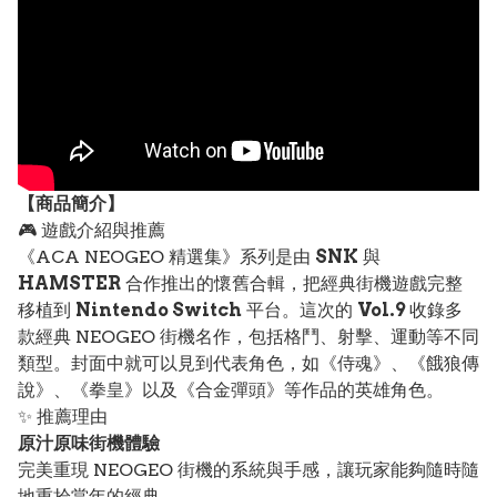
【
商品
簡介】
🎮 遊戲介紹與推薦
《ACA NEOGEO 精選集》系列是由
SNK
與
HAMSTER
合作推出的懷舊合輯，把經典街機遊戲完整
移植到
Nintendo Switch
平台。這次的
Vol.9
收錄多
款經典 NEOGEO 街機名作，包括格鬥、射擊、運動等不同
類型。封面中就可以見到代表角色，如《侍魂》、《餓狼傳
說》、《拳皇》以及《合金彈頭》等作品的英雄角色。
✨ 推薦理由
原汁原味街機體驗
完美重現 NEOGEO 街機的系統與手感，讓玩家能夠隨時隨
地重拾當年的經典。