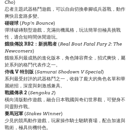
Cho
)
忍者主題武器格鬥遊戲，可以自由切換拳腳或兵器戰，動作
爽快且套路多變。
碰碰球
(
Pop’n Bounce
)
彈球破磚類型遊戲，充滿街機風格，玩法簡單但極具挑戰
性，適合短時間休閒遊玩。
餓狼傳說 RB2：新挑戰者
(
Real Bout Fatal Fury 2: The
Newcomers
)
餓狼系列最成熟的進化版本，角色陣容齊全，招式爽快，屬
於系列的格鬥代表作之一。
侍魂 V 特別版
(
Samurai Shodown V Special
)
系列最受好評的武器格鬥之一，收錄了龐大的角色名單和華
麗絕招，深度與刺激感兼具。
戰國傳承 2
(
Sengoku 2
)
橫向清版動作遊戲，融合日本戰國與奇幻世界觀，可變身不
同靈獸作戰。
賽馬冠軍
(
Stakes Winner
)
少見的競馬動作遊戲，玩家操作騎士馳騁賽場，配合加速與
戰術，極具街機特色。