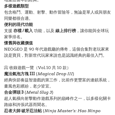
多樣遊戲類型
包含格鬥、運動、射擊、動作冒險等，無論是單人或與朋友
同樂都很合適。
便利的現代功能
支援
存檔 / 載入
功能，以及
線上排行榜
，讓你能與全球玩
家爭排名。
懷舊與收藏價值
NEOGEO 是 90 年代遊戲廳的傳奇，這個合集對老玩家來
說是寶貝，對新世代玩家來說也是認識經典的最佳入門。
📀 收錄遊戲一覽（Vol.10 共 10 款）
魔法氣泡方塊 III
(
Magical Drop III
)
經典快節奏益智遊戲的第三作，比前作更豐富的連鎖系統，
畫風色彩繽紛，老少皆宜。
合金彈頭 3
(
Metal Slug 3
)
超人氣橫向射擊動作遊戲系列的巔峰作之一，以多樣化關卡
路線和誇張武器而聞名。
忍者大師 破牙忍法帖
(
Ninja Master’s: Hao Ninpo