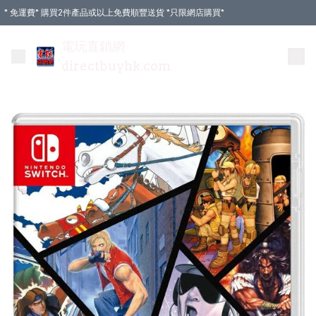
* 免運費* 購買2件產品或以上免費順豐送貨 *只限網店購買*
電玩直銷網
directbuyhk.com