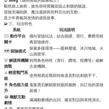
🦊
Meg
（聰明勇敢的狐猴戰士）
毅然踏上旅程，搶先尋得寶藏並阻止刺鬍的陰謀。
冒險充滿陷阱、魔法遺跡與笑料百出的互動，
是少年勇氣與友情的成長故事。
🧩 三、玩法特色
系統
玩法說明
🏃‍♂️
動作平台
橫向冒險玩法，結合跳躍、滑行、攀爬等經
關卡
典冒險操作。
探索多樣環境——叢林廢墟、冰川地城、火
🗺️
探險模式
山洞窟等。
💡
解謎與機關
利用角色特性（滑行、鑽地、投擲等）破解
挑戰
古老機關。
⚔️
輕度戰鬥系
使用簡易近戰與特殊道具對抗刺鬍手下。
統
🧙
角色能力提
蒐集寶石解鎖新技能與服飾，自訂你的英雄
升
裝備！
😂
幽默互動
滿滿動畫感的台詞、爆笑對話與表情演出。
劇情
🎨 四、畫面與音樂風格