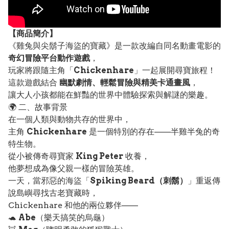
【
商品
簡介】
《雞兔與尖鬍子海盜的寶藏》是一款改編自同名動畫電影的
奇幻冒險平台動作遊戲
，
玩家將跟隨主角「
Chickenhare
」一起展開尋寶旅程！
這款遊戲結合
幽默劇情、輕鬆冒險與精美卡通畫風
，
讓大人小孩都能在鮮豔的世界中體驗探索與解謎的樂趣。
🌍 二、故事背景
在一個人類與動物共存的世界中，
主角
Chickenhare
是一個特別的存在——半雞半兔的奇
特生物。
從小被傳奇尋寶家
King Peter
收養，
他夢想成為像父親一樣的冒險英雄。
一天，當邪惡的海盜「
Spiking Beard（刺鬍）
」重返傳
說島嶼尋找古老寶藏時，
Chickenhare 和他的兩位夥伴——
🐢
Abe
（樂天搞笑的烏龜）