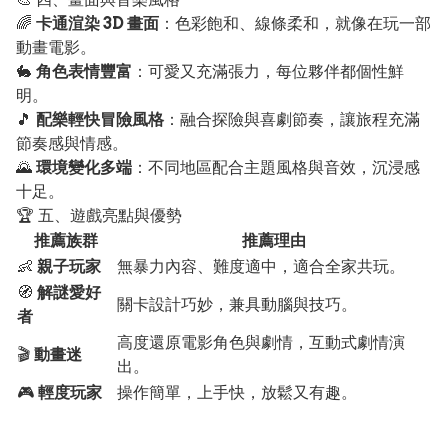
🌈
卡通渲染 3D 畫面
：色彩飽和、線條柔和，就像在玩一部
動畫電影。
🐇
角色表情豐富
：可愛又充滿張力，每位夥伴都個性鮮
明。
🎵
配樂輕快冒險風格
：融合探險與喜劇節奏，讓旅程充滿
節奏感與情感。
🌄
環境變化多端
：不同地區配合主題風格與音效，沉浸感
十足。
🏆 五、遊戲亮點與優勢
推薦族群
推薦理由
👶
親子玩家
無暴力內容、難度適中，適合全家共玩。
🧭
解謎愛好
關卡設計巧妙，兼具動腦與技巧。
者
高度還原電影角色與劇情，互動式劇情演
🎬
動畫迷
出。
🎮
輕度玩家
操作簡單，上手快，放鬆又有趣。