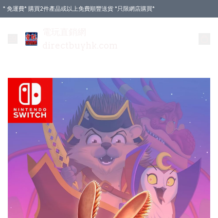
* 免運費* 購買2件產品或以上免費順豐送貨 *只限網店購買*
電玩直銷網
directbuyhk.com