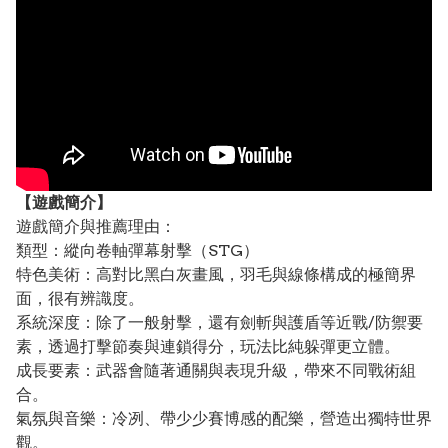
【遊戲簡介】
遊戲簡介與推薦理由：
類型：縱向卷軸彈幕射擊（STG）
特色美術：高對比黑白灰畫風，羽毛與線條構成的極簡界
面，很有辨識度。
系統深度：除了一般射擊，還有劍斬與護盾等近戰/防禦要
素，透過打擊節奏與連鎖得分，玩法比純躲彈更立體。
成長要素：武器會隨著通關與表現升級，帶來不同戰術組
合。
氣氛與音樂：冷冽、帶少少賽博感的配樂，營造出獨特世界
觀。