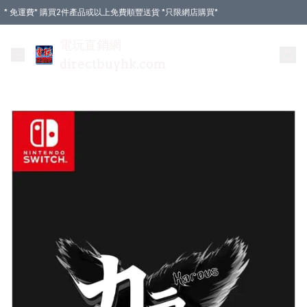
* 免運費* 購買2件產品或以上免費順豐送貨 *只限網店購買*
電玩直銷網
directbuyhk.com