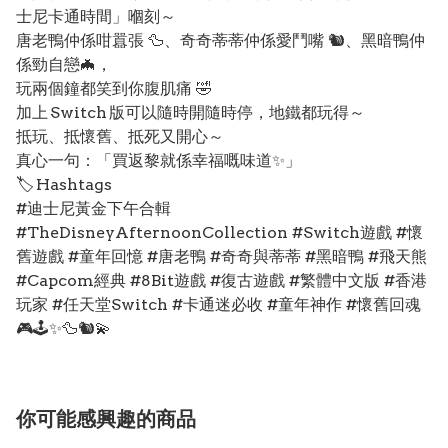
士尼卡通時間」嗰刻～
唐老鴨仲係咁囂張 🦆、奇奇蒂蒂仲係愛鬥嘴 🐿️、黑暗鴨仲
係勁自戀🦇，
玩兩個鐘都笑到你腹肌痛 🤣
加上 Switch 版可以隨時開隨時停，地鐵都玩得～
抵玩、抵懷舊、抵死又開心～
真心一句：「買返黎就係幸福嘅味道✨」
🏷️ Hashtags
#迪士尼黃金下午合輯
#TheDisneyAfternoonCollection #Switch遊戲 #懷
舊遊戲 #童年回憶 #唐老鴨 #奇奇與蒂蒂 #黑暗鴨 #飛天熊
#Capcom經典 #8Bit遊戲 #復古遊戲 #繁體中文版 #香港
玩家 #任天堂Switch #卡通迷必收 #童年神作 #懷舊回魂
🎮🕹️✨🦆🐿️💫
你可能感興趣的商品