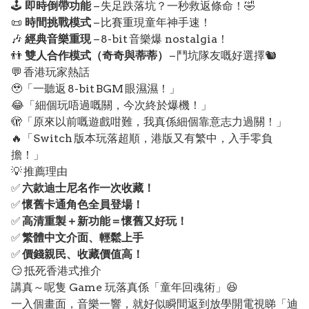
🕹️
即時倒帶功能
– 失足跌落坑？一秒救返條命！🤣
📜
時間挑戰模式
– 比賽重現童年神手速！
🎶
經典音樂重現
– 8-bit 音樂爆 nostalgia！
👬
雙人合作模式（奇奇與蒂蒂）
– 鬥坑隊友嘅好選擇🐿️
💬 香港玩家熱話
🥹「一聽返 8-bit BGM 眼濕濕！」
😂「細個玩唔過嘅關，今次終於爆機！」
🫣「原來以前嘅遊戲咁難，我真係細個靠意志力過關！」
🔥「Switch 版本玩落超順，港版又有繁中，入手零負
擔！」
💡 推薦理由
✅
六款迪士尼名作一次收藏！
✅
懷舊卡通角色全員登場！
✅
高清重製＋新功能＝懷舊又好玩！
✅
繁體中文介面、輕鬆上手
✅
價錢親民、收藏價值高！
😏 抵死香港式推介
講真～呢隻 Game 玩落真係「童年回魂術」😆
一入個畫面，音樂一響，就好似瞬間返到放學開電視睇「迪