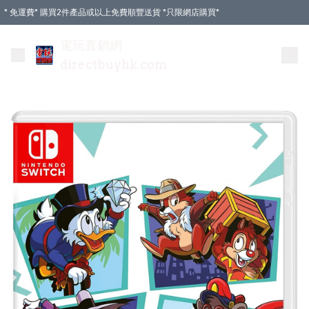
* 免運費* 購買2件產品或以上免費順豐送貨 *只限網店購買*
電玩直銷網
directbuyhk.com