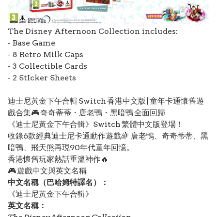
The Disney Afternoon Collection includes:
- Base Game
- 8 Retro Milk Caps
- 3 Collectible Cards
- 2 StIcker Sheets
迪士尼黃金下午合輯 Switch 香港中文版 | 童年卡通懷舊遊
戲合集🎮 奇奇蒂蒂・唐老鴨・黑暗鴨 全面回歸
《迪士尼黃金下午合輯》Switch 繁體中文版登場！
收錄6款經典迪士尼卡通動作遊戲🌈 唐老鴨、奇奇蒂蒂、黑
暗鴨、飛天熊再現90年代童年回憶。
香港懷舊玩家熱話重溫神作🔥
🎮 遊戲中文與英文名稱
中文名稱（巴哈姆特譯名）：
《迪士尼黃金下午合輯》
英文名稱：