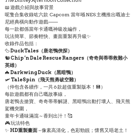
The Disney Afternoon Collection
📖 遊戲介紹與故事背景
呢隻合集收錄咗六款 Capcom 當年喺 NES 主機推出嘅迪士
尼經典橫向動作遊戲——
每一款都係當年卡通嘅神級改編作，
玩法簡單、節奏輕快、畫面重製再升級✨
收錄作品包括：
🦆
DuckTales（唐老鴨俠探）
🐿️
Chip ’n Dale Rescue Rangers（奇奇與蒂蒂救難小
英雄）
🦇
Darkwing Duck（黑暗鴨）
🛩️
TaleSpin（飛天熊勇破空難）
（仲包含各續作，一共 6 款超值重製版本！💾）
每款遊戲都有自己嘅故事線，
唐老鴨去搶寶、奇奇蒂蒂解謎、黑暗鴨出動打壞人、飛天熊
駕機突圍，
童年卡通味滿瀉～香到出汁！🥰
🎮 玩法特色
✨
HD重製畫面
– 像素高清化，色彩勁靚；懷舊又唔老土！