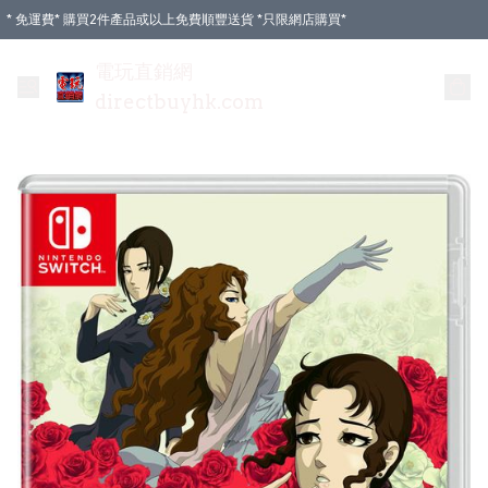
* 免運費* 購買2件產品或以上免費順豐送貨 *只限網店購買*
電玩直銷網
directbuyhk.com