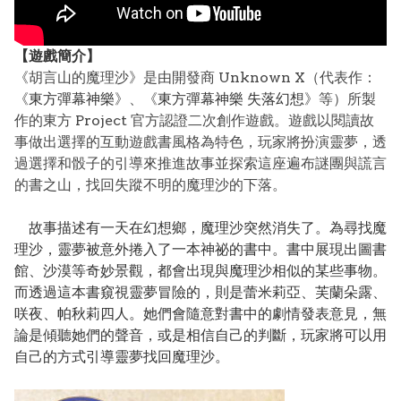
【遊戲簡介】
《胡言山的魔理沙》是由開發商 Unknown X（代表作：
《
東方彈幕神樂
》、《
東方彈幕神樂 失落幻想
》等）所製
作的東方 Project 官方認證二次創作遊戲。遊戲以閱讀故
事做出選擇的互動遊戲書風格為特色，玩家將扮演靈夢，透
過選擇和骰子的引導來推進故事並探索這座遍布謎團與謊言
的書之山，找回失蹤不明的魔理沙的下落。
故事描述有一天在幻想鄉，魔理沙突然消失了。為尋找魔
理沙，靈夢被意外捲入了一本神祕的書中。書中展現出圖書
館、沙漠等奇妙景觀，都會出現與魔理沙相似的某些事物。
而透過這本書窺視靈夢冒險的，則是蕾米莉亞、芙蘭朵露、
咲夜、帕秋莉四人。她們會隨意對書中的劇情發表意見，無
論是傾聽她們的聲音，或是相信自己的判斷，玩家將可以用
自己的方式引導靈夢找回魔理沙。