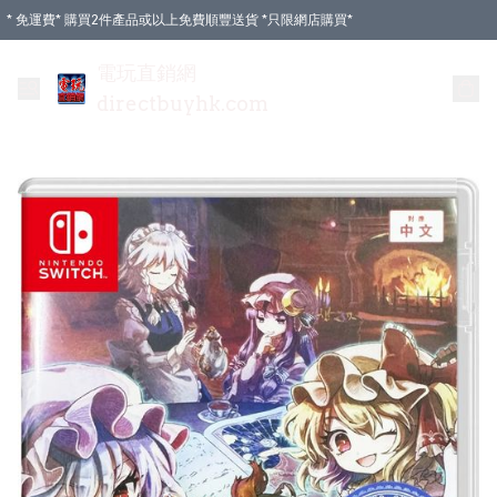
* 免運費* 購買2件產品或以上免費順豐送貨 *只限網店購買*
電玩直銷網
directbuyhk.com