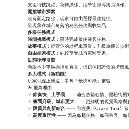
支援特技跳躍、急轉漂移、牆壁衝撞等誇張操作。
開放城市探索
沒有固定路線，玩家可自由選擇最佳捷徑。
發現藏在城市角落的秘密任務與收集品。
多樣任務模式
時間挑戰模式
：限時完成最多載客任務。
故事模式
：經營你的計程車事業，升級車輛與技術
自由探索模式
：純粹享受城市駕駛樂趣。
動態物理引擎
新版本中車輛操控更真實，但仍保留誇張的街機風
多人模式（新功能）
玩家可線上競速，爭奪「最快司機」稱號。
🌟 推薦理由
✅
節奏快、上手易
—— 適合放鬆心情、體驗街機
✅
畫面升級、城市更大
—— 更鮮明的視覺風格與
✅
懷舊與創新結合
—— 向經典《Crazy Tax
✅
高度重玩性
—— 因為每趟任務、每個乘客、每