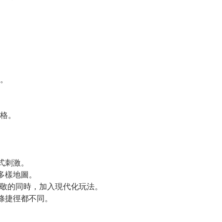
。
格。
式刺激。
多樣地圖。
i》致敬的同時，加入現代化玩法。
條捷徑都不同。