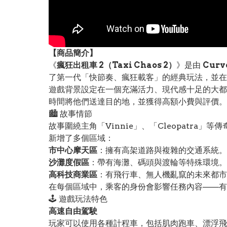
【
商品
簡介】
《
瘋狂出租車 2（Taxi Chaos 2）
》是由
Curv
了第一代「快節奏、瘋狂載客」的經典玩法，並在
遊戲背景設定在一個充滿活力、現代感十足的大都
時間將他們送達目的地，並獲得高額小費與評價。
🏙️ 故事情節
故事圍繞主角「Vinnie」、「Cleopatr
新增了多個區域：
市中心摩天區
：擁有高架道路與複雜的交通系統。
沙灘度假區
：帶有海灘、碼頭與渡輪等特殊環境。
高科技商業區
：有飛行車、無人機亂竄的未來都市
在每個區域中，乘客的身份會影響任務內容——有
🕹️ 遊戲玩法特色
高速自由駕駛
玩家可以使用各種計程車，包括肌肉跑車、漂浮飛