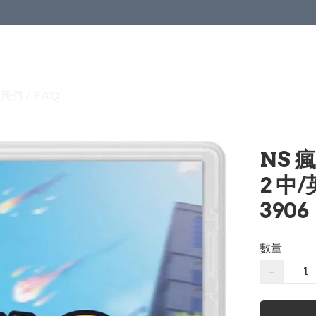
我們 / FAQ
NS 瘋
2 中
3906
數量
−