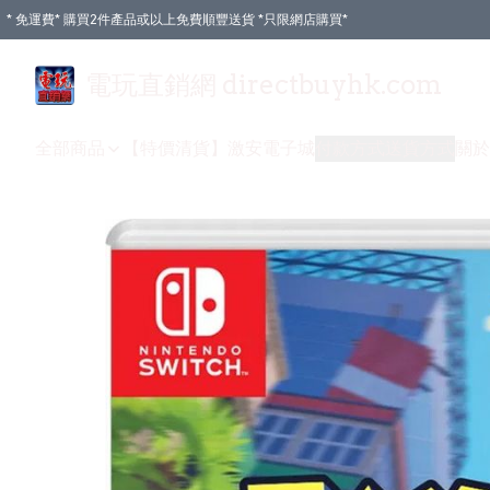
* 免運費* 購買2件產品或以上免費順豐送貨 *只限網店購買*
電玩直銷網 directbuyhk.com
全部商品
【特價清貨】
激安電子城
付款方式
送貨方式
關於