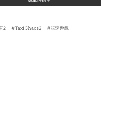
−
車2
TaxiChaos2
競速遊戲