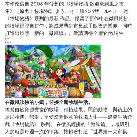
本作改編自 2008 年發售的《牧場物語 歡迎來到風之市
集》（原名：牧場物語 ようこそ！風のバザールへ），是
《牧場物語》系列的最新 作品。保留了原作中在微風輕拂
的牧場裡親自耕作，將成果帶到市集親手販售的樂趣，同時
打造出煥然一新的「微風鎮」。敬請期待全 新的牧場生
活。
在微風吹拂的小鎮，迎接全新牧場生活。
經營自然資源豐富的牧場，種植蔬果、照顧動物，與鎮上的
居民相遇、戀愛，享受悠閒愜意的牧場人生——溫馨生活遊
戲《牧場物語》 系列。 在微風輕拂的「微風鎮」，最吸引
人的就是每週一次的市集。懷抱著打造「世界第一大市集」