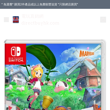
* 免運費* 購買2件產品或以上免費順豐送貨 *只限網店購買*
電玩直銷網
directbuyhk.com