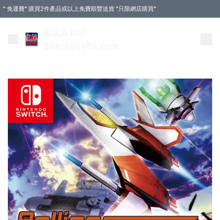
* 免運費* 購買2件產品或以上免費順豐送貨 *只限網店購買*
電玩直銷網
directbuyhk.com