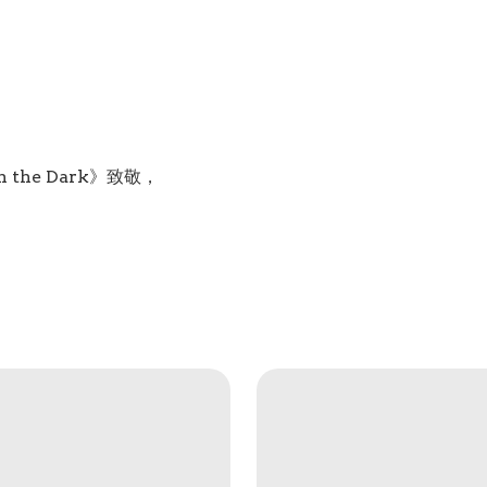
in the Dark》致敬，