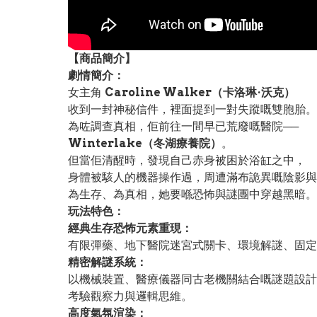
【
商品
簡介】
劇情簡介：
女主角
Caroline Walker（卡洛琳·沃克）
收到一封神秘信件，裡面提到一對失蹤嘅雙胞胎。
為咗調查真相，佢前往一間早已荒廢嘅醫院──
Winterlake（冬湖療養院）
。
但當佢清醒時，發現自己赤身被困於浴缸之中，
身體被駭人的機器操作過，周遭滿布詭異嘅陰影與
為生存、為真相，她要喺恐怖與謎團中穿越黑暗。
玩法特色：
經典生存恐怖元素重現：
有限彈藥、地下醫院迷宮式關卡、環境解謎、固定
精密解謎系統：
以機械裝置、醫療儀器同古老機關結合嘅謎題設計
考驗觀察力與邏輯思維。
高度氣氛渲染：