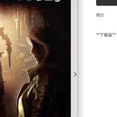
簡介
**下載版**