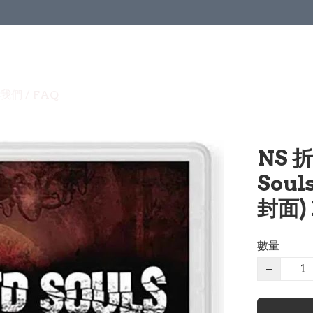
我們 / FAQ
NS 
Soul
封面) 
數量
−