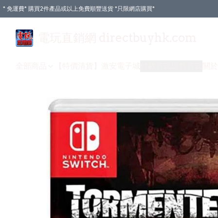
* 免運費* 購買2件產品或以上免費順豐送貨 *只限網店購買*
電玩直銷網 directbuyhk.com
全部商品
【特價清貨】
激安電子城
付款方式
送貨方式
關於