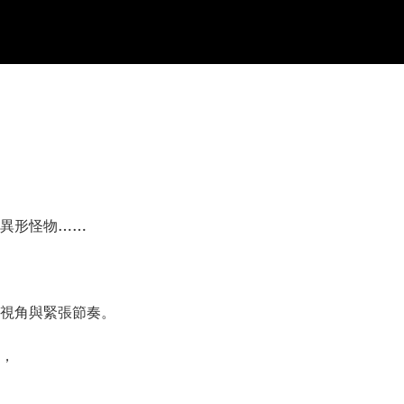
異形怪物……
視角與緊張節奏。
，