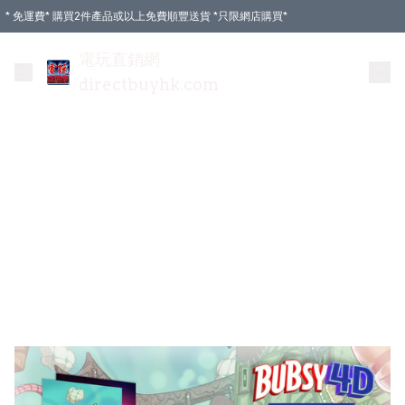
* 免運費* 購買2件產品或以上免費順豐送貨 *只限網店購買*
電玩直銷網
directbuyhk.com