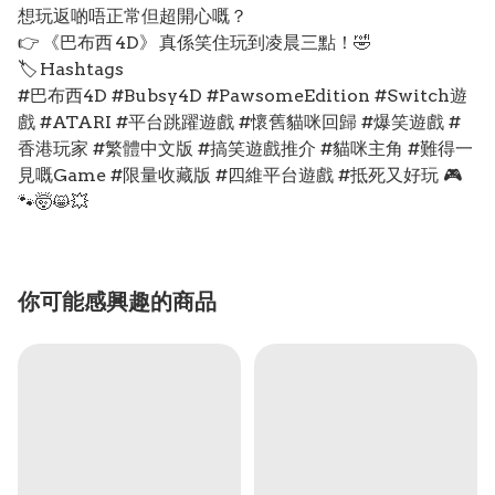
想玩返啲唔正常但超開心嘅？
👉 《巴布西 4D》 真係笑住玩到凌晨三點！🤣
🏷️ Hashtags
#巴布西4D #Bubsy4D #PawsomeEdition #Switch遊
戲 #ATARI #平台跳躍遊戲 #懷舊貓咪回歸 #爆笑遊戲 #
香港玩家 #繁體中文版 #搞笑遊戲推介 #貓咪主角 #難得一
見嘅Game #限量收藏版 #四維平台遊戲 #抵死又好玩 🎮
🐾🤯😸💥
你可能感興趣的商品