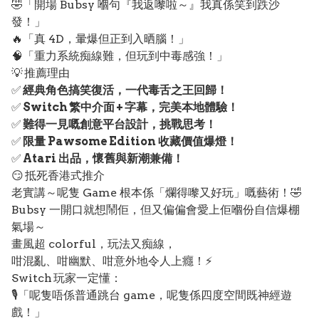
🤣「開場 Bubsy 嗰句『我返嚟啦～』我真係笑到跌沙
發！」
🔥「真 4D，暈爆但正到入晒腦！」
🧠「重力系統痴線難，但玩到中毒感強！」
💡 推薦理由
✅
經典角色搞笑復活，一代毒舌之王回歸！
✅
Switch 繁中介面 + 字幕，完美本地體驗！
✅
難得一見嘅創意平台設計，挑戰思考！
✅
限量 Pawsome Edition 收藏價值爆燈！
✅
Atari 出品，懷舊與新潮兼備！
😏 抵死香港式推介
老實講～呢隻 Game 根本係「爛得嚟又好玩」嘅藝術！🤣
Bubsy 一開口就想鬧佢，但又偏偏會愛上佢嗰份自信爆棚
氣場～
畫風超 colorful，玩法又痴線，
咁混亂、咁幽默、咁意外地令人上癮！⚡
Switch 玩家一定懂：
🎙️「呢隻唔係普通跳台 game，呢隻係四度空間既神經遊
戲！」