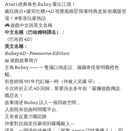
Atari 經典角色 Bubsy 重出江湖！
瘋狂跳台+爆笑吐槽+4D 視覺風格🤯 限量特典盒裝 收藏版登
場！ #香港玩家熱話
🎮 遊戲中文與英文名稱
中文名稱（巴哈姆特譯名）：
《巴布西 4D》
英文名稱：
Bubsy 4D – Pawsome Edition
📖 遊戲故事簡介
主角 Bubsy —— 一隻滿口俏皮話、滿腦奇怪發明嘅橙色
貓。
佢曾經喺 90 年代紅極一時（仲被人笑爆 🤣），
今次終於正式 4D 回歸，誓要洗去多年前「最爛遊戲傳說」
嘅惡名！
故事描述 Bubsy 誤入一個四維空間，
入面既有扭曲時間嘅平台、
又有會反重力嘅陷阱、
仲要對抗搞笑但麻煩到爆嘅敵人～
講真，一開場你就會講：「呢隻 game 話咩事噃？！」🤯