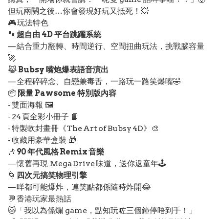
但玩兩關之後…你會發現好玩又抵死！💥
🎮 玩法特色
🐾
超自由 4D 平台跳躍系統
— 結合重力翻轉、時間逆行、空間扭曲玩法，挑戰腦容量
🚀
😹
Bubsy 嘴炮爆表語音演出
— 全程碎碎念、自戀兼毒舌，一路玩一路笑爆嘴🤣
📦
限量 Pawsome 特別版內容
- 雙面海報 🖼️
- 24 頁全彩小冊子 📘
- 特製軟封畫冊《The Art of Bubsy 4D》🎨
- 收藏用豪華盒裝 🎁
🎶
90 年代風格 Remix 音樂
— 懷舊再現 Mega Drive 味道，送你返童年🕹️
🌀
四次元搞笑物理引擎
— 咩都可能爆炸，連笑點都係隨時炸開😂
💬 香港玩家最熱話
🐱「我以為係爛 game，點知玩咗三個鐘停唔到手！」